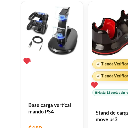
0
✓
Tienda Verific
✓
Tienda Verific
0
▣
Hasta 12 cuotas sin r
Base carga vertical
mando PS4
Stand de carg
move ps3