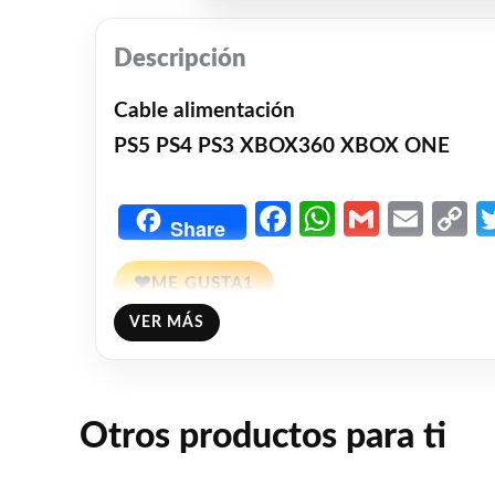
Descripción
Cable alimentación
PS5 PS4 PS3 XBOX360 XBOX ONE
Facebook
WhatsAp
Gmail
Emai
C
Share
L
❤
ME GUSTA
1
VER MÁS
👍 1 persona recomienda este producto
Otros productos para ti