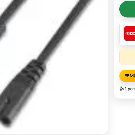
❤
M
👍 1 per