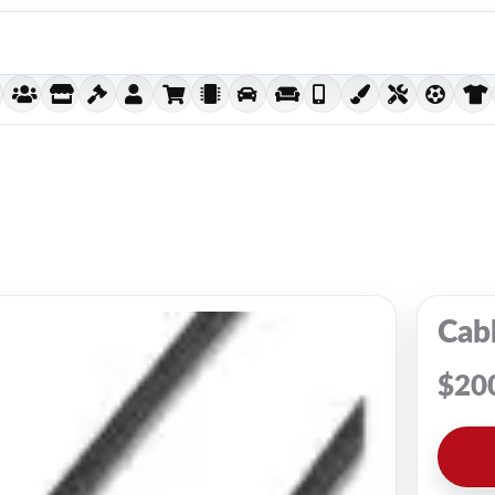
Cab
$
20