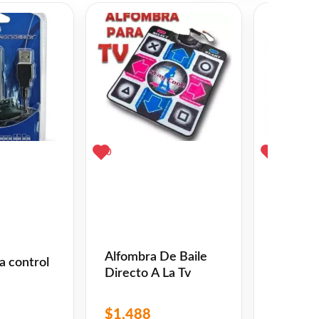
0
1
Alfombra De Baile
Adaptad
a control
Directo A La Tv
Y Micró
Ps4
$
1,488
$
158