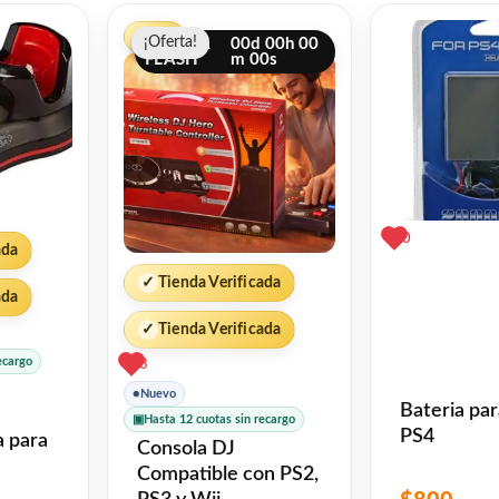
El
El
-33%
¡Oferta!
¡Oferta!
precio
precio
OFERTA
00
d
00
h
00
FLASH
m
00
s
original
actual
era:
es:
$600.
$400.
0
ada
✓
Tienda Verificada
ada
✓
Tienda Verificada
ecargo
3
●
Nuevo
Bateria par
▣
Hasta 12 cuotas sin recargo
PS4
a para
Consola DJ
Compatible con PS2,