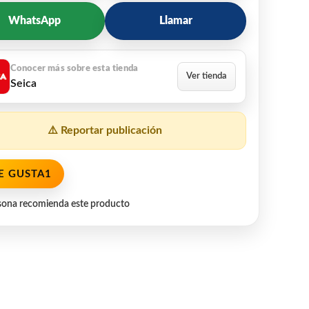
WhatsApp
Llamar
Seica
⚠️ Reportar publicación
E GUSTA
1
sona recomienda este producto