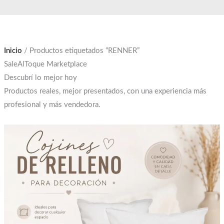
Ir
El
El
al
precio
precio
contenido
original
actual
era:
es:
Inicio
/ Productos etiquetados “RENNER”
$12,000.
$10,000.
SaleAlToque Marketplace
Descubrí lo mejor hoy
Productos reales, mejor presentados, con una experiencia más
profesional y más vendedora.