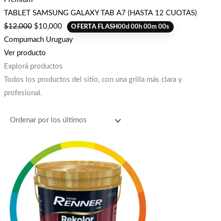
TABLET SAMSUNG GALAXY TAB A7 (HASTA 12 CUOTAS)
$
12,000
$
10,000
OFERTA FLASH
00
d
00
h
00
m
00
s
Compumach Uruguay
Ver producto
Explorá productos
Todos los productos del sitio, con una grilla más clara y
profesional.