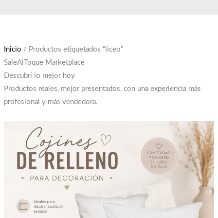
Ir
El
El
al
precio
precio
contenido
original
actual
era:
es:
Inicio
/ Productos etiquetados “liceo”
$12,000.
$10,000.
SaleAlToque Marketplace
Descubrí lo mejor hoy
Productos reales, mejor presentados, con una experiencia más
profesional y más vendedora.