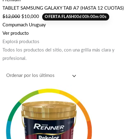
TABLET SAMSUNG GALAXY TAB A7 (HASTA 12 CUOTAS)
$
12,000
$
10,000
OFERTA FLASH
00
d
00
h
00
m
00
s
Compumach Uruguay
Ver producto
Explorá productos
Todos los productos del sitio, con una grilla más clara y
profesional.