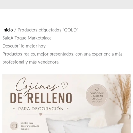
Ir
El
El
al
precio
precio
contenido
original
actual
era:
es:
Inicio
/ Productos etiquetados “GOLD”
$12,000.
$10,000.
SaleAlToque Marketplace
Descubrí lo mejor hoy
Productos reales, mejor presentados, con una experiencia más
profesional y más vendedora.