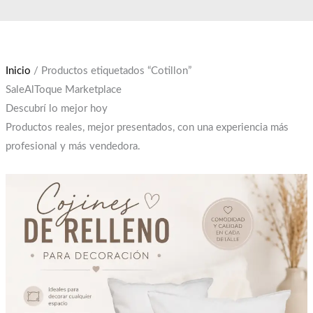
Ir
El
El
al
precio
precio
contenido
original
actual
era:
es:
Inicio
/ Productos etiquetados “Cotillon”
$12,000.
$10,000.
SaleAlToque Marketplace
Descubrí lo mejor hoy
Productos reales, mejor presentados, con una experiencia más
profesional y más vendedora.