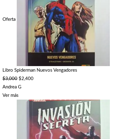
Oferta
Libro Spiderman Nuevos Vengadores
$
3,000
$
2,400
Andrea G
Ver más