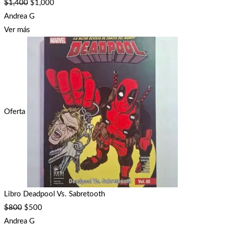
$
1,400
$
1,000
Andrea G
Ver más
Oferta
Libro Deadpool Vs. Sabretooth
$
800
$
500
Andrea G