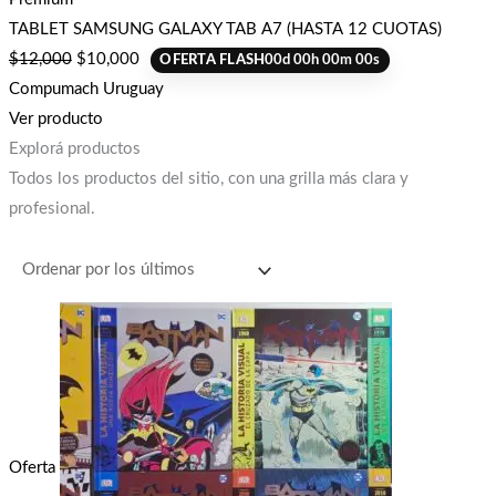
TABLET SAMSUNG GALAXY TAB A7 (HASTA 12 CUOTAS)
$
12,000
$
10,000
OFERTA FLASH
00
d
00
h
00
m
00
s
Compumach Uruguay
Ver producto
Explorá productos
Todos los productos del sitio, con una grilla más clara y
profesional.
Oferta