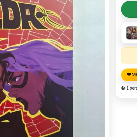
❤
M
👍 1 per