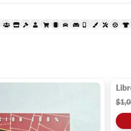
Lib
$
1,