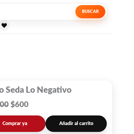
BUSCAR
El
El
precio
precio
original
actual
era:
es:
ro Seda Lo Negativo
$1,000.
$600.
000
$
600
Comprar ya
Añadir al carrito