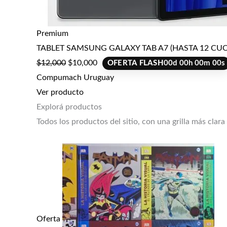
Premium
TABLET SAMSUNG GALAXY TAB A7 (HASTA 12 CUO
$
12,000
$
10,000
OFERTA FLASH
00
d
00
h
00
m
00
s
Compumach Uruguay
Ver producto
Explorá productos
Todos los productos del sitio, con una grilla más clara
Oferta