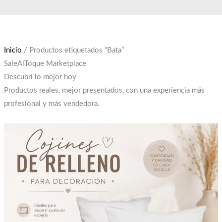
Ir
El
El
al
precio
precio
contenido
original
actual
era:
es:
Inicio
/ Productos etiquetados “Bata”
$12,000.
$10,000.
SaleAlToque Marketplace
Descubrí lo mejor hoy
Productos reales, mejor presentados, con una experiencia más
profesional y más vendedora.