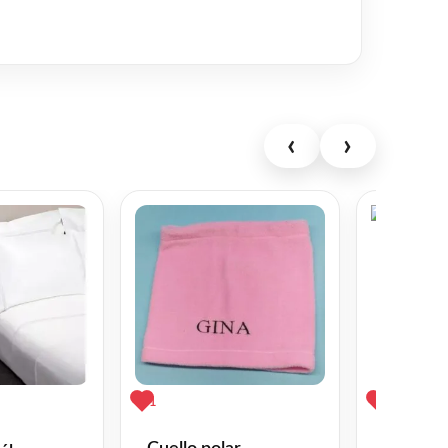
‹
›
1
1