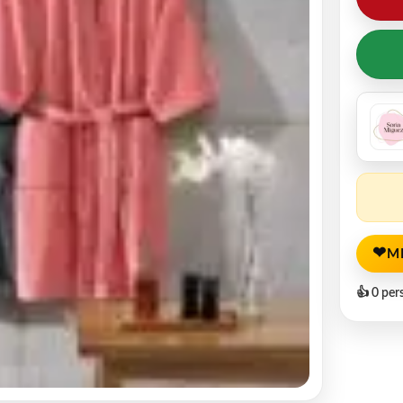
❤
M
👍 0 per