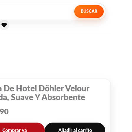
BUSCAR
a De Hotel Döhler Velour
da, Suave Y Absorbente
990
Comprar ya
Añadir al carrito