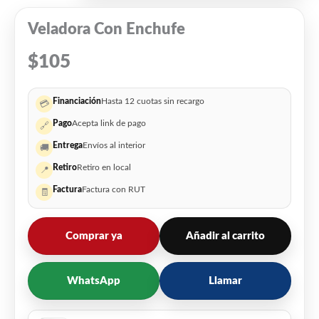
Veladora Con Enchufe
$
105
Financiación
Hasta 12 cuotas sin recargo
💳
Pago
Acepta link de pago
🔗
Entrega
Envíos al interior
🚚
Retiro
Retiro en local
📍
Factura
Factura con RUT
🧾
Comprar ya
Añadir al carrito
WhatsApp
Llamar