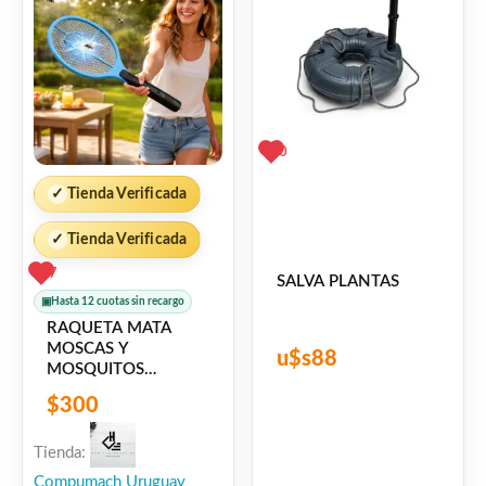
0
✓
Tienda Verificada
✓
Tienda Verificada
7
SALVA PLANTAS
▣
Hasta 12 cuotas sin recargo
RAQUETA MATA
MOSCAS Y
u$s
88
MOSQUITOS
ELECTRICA
$
300
RECARGABLE
Tienda:
Compumach Uruguay