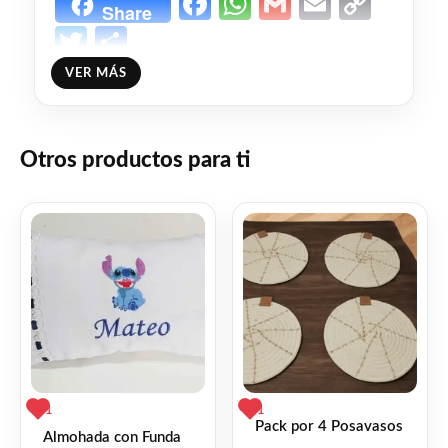
Facebook
WhatsApp
Gmail
Email
Copy
Share
Link
Twitter
Share
VER MÁS
❤
ME GUSTA
0
👍 0 personas recomiendan este producto
Otros productos para ti
1
1
Pack por 4 Posavasos
Almohada con Funda