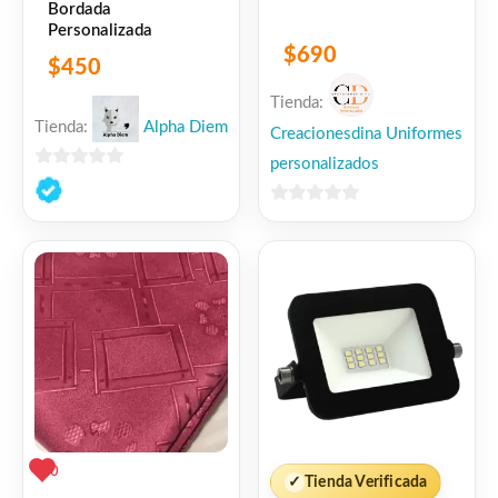
Bordada
Personalizada
$
690
$
450
Tienda:
Tienda:
Alpha Diem
Creacionesdina Uniformes
personalizados
0
de
0
5
de
5
0
✓
Tienda Verificada