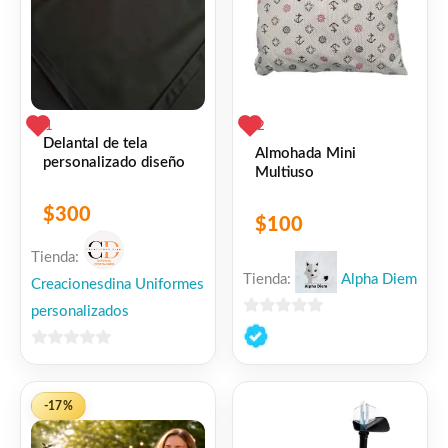
1
2
Delantal de tela
Almohada Mini
personalizado diseño
Multiuso
$
300
$
100
Tienda:
Tienda:
Alpha Diem
Creacionesdina Uniformes
personalizados
0
de
0
5
de
5
-17%