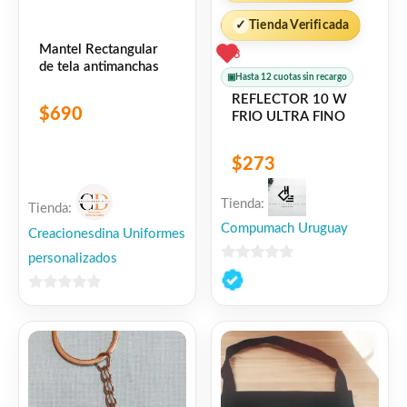
✓
Tienda Verificada
Mantel Rectangular
3
de tela antimanchas
▣
Hasta 12 cuotas sin recargo
REFLECTOR 10 W
$
690
FRIO ULTRA FINO
$
273
Tienda:
Tienda:
Compumach Uruguay
Creacionesdina Uniformes
personalizados
0
de
0
5
de
5