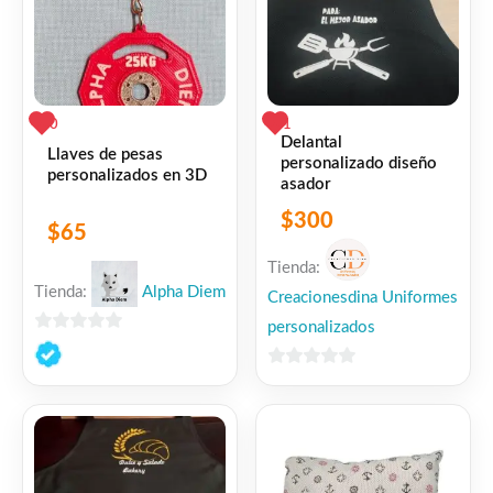
0
1
Delantal
Llaves de pesas
personalizado diseño
personalizados en 3D
asador
$
300
$
65
Tienda:
Tienda:
Alpha Diem
Creacionesdina Uniformes
personalizados
0
de
0
5
de
5