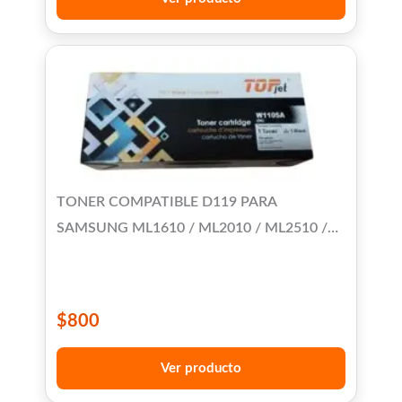
TONER COMPATIBLE D119 PARA
SAMSUNG ML1610 / ML2010 / ML2510 /
ML2571 - SCX-4521 LY - XEROX
3117/3120/3122/3124/3125
$
800
Ver producto