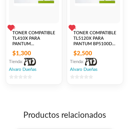
0
1
TONER COMPATIBLE
TONER COMPATIBLE
TL410X PARA
TL5120X PARA
PANTUM
PANTUM BP5100DN
P3010D/DN,P3300DN/DW,M6700D/DW,M6800FDW,M7
/ BP5100DW /
$
1,300
$
2,500
BM5100ADN /
BM5100ADW /
Tienda:
Tienda:
BM5100FDN /
Alvaro Dueñas
Alvaro Dueñas
BM5100FDW
0
0
de
de
5
5
Productos relacionados