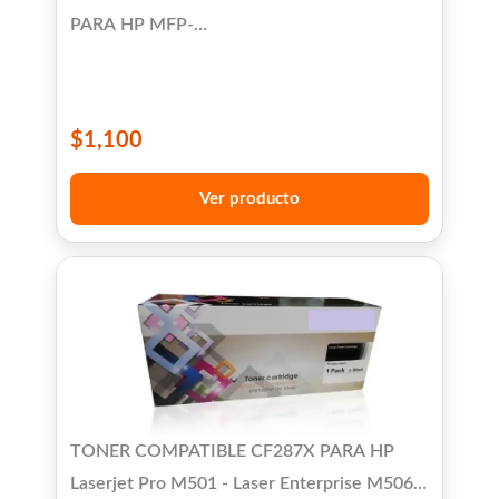
PARA HP MFP-
131A/133PM/135A/136DE/137A/138 - HP
Laser 103W /107A/107W/108W
$
1,100
Ver producto
TONER COMPATIBLE CF287X PARA HP
Laserjet Pro M501 - Laser Enterprise M506 /