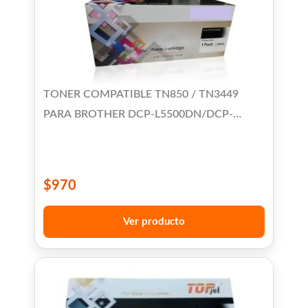
TONER COMPATIBLE TN850 / TN3449
PARA BROTHER DCP-L5500DN/DCP-
5600DN/DCP-5650DN/HL-L5000/HL-
L5100DN/HL-L5200DW/HL-L5200DWT/HL-
L5500/HL-L6200DW/HL-L6250/HL-
$
970
L6300/HL-L6400/MFC-
L5700/L5800/L5850/L5900/L6700/L6750/L6800/L69
Ver producto