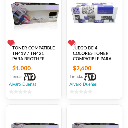
L5600DN / DCP-
L5650DN / DCP-
L6600DN
0
0
TONER COMPATIBLE
JUEGO DE 4
TN419 / TN421
COLORES TONER
PARA BROTHER
COMPATIBLE PARA
DCP-L8410CDN, HL-
XEROX PHASER
$
1,000
$
2,600
L8260CDW, HL-
6020 6022
L8360CDW, MFC-
WORKCENTRE 6027
Tienda:
Tienda:
L8690CDW, MFC-
Alvaro Dueñas
Alvaro Dueñas
L8900CDW / MFC-
L9570CDW
0
0
de
de
5
5