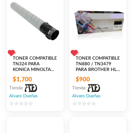
0
0
TONER COMPATIBLE
TONER COMPATIBLE
TN324 PARA
TN880 / TN3479
KONICA MINOLTA
PARA BROTHER HL-
BIZHUB C258 C308
L5000D, HL-
$
1,700
$
900
C368 KM308
L5100DN, HL-
L5200DW, HL-
Tienda:
Tienda:
L5200DWT, HL-
Alvaro Dueñas
Alvaro Dueñas
L6200DW, HL-
L6250DW, HL-
L6300DW, HL-
0
0
6400DW – MFC-
de
de
L6800 / MFC-
5
5
L6900DW – DCP-
L5500DN / DCP-