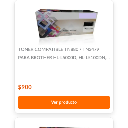
TONER COMPATIBLE TN880 / TN3479
PARA BROTHER HL-L5000D, HL-L5100DN,
HL-L5200DW, HL-L5200DWT, HL-L6200DW,
HL-L6250DW, HL-L6300DW, HL-6400DW -
MFC-L6800 / MFC-L6900DW - DCP-
$
900
L5500DN / DCP-L5600DN / DCP-L5650DN
/ DCP-L6600DN
Ver producto