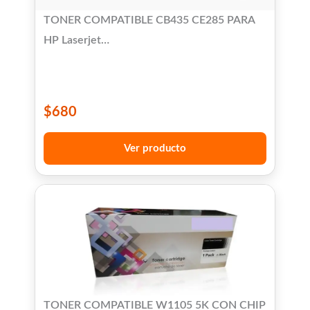
TONER COMPATIBLE CB435 CE285 PARA
HP Laserjet
1005/P1006/P1100/P1102/P1104/P1106/P1107/P1
M1120/M1522
$
680
Ver producto
TONER COMPATIBLE W1105 5K CON CHIP