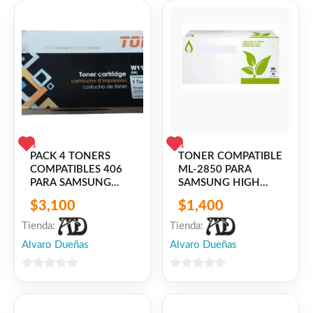
❤
ME GUSTA
0
👍 0 personas recomiendan este producto
1
1
PACK 4 TONERS
TONER COMPATIBLE
COMPATIBLES 406
ML-2850 PARA
PARA SAMSUNG
SAMSUNG HIGH
CLP-
YIELD ML-2850 /
$
3,100
$
1,400
360/362/363/364/365W
ML-2851
/ SL-C410W /
Tienda:
Tienda:
XPRESS C413W/
Alvaro Dueñas
Alvaro Dueñas
C460W / CLX-
3305/3307
0
0
de
de
5
5