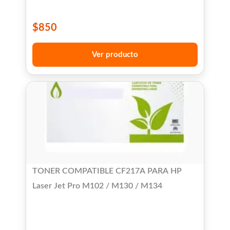
SCX-4729 - SCX470xND
$
850
Ver producto
TONER COMPATIBLE CF217A PARA HP
Laser Jet Pro M102 / M130 / M134