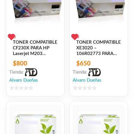
0
0
TONER COMPATIBLE
TONER COMPATIBLE
CF230X PARA HP
XE3020 –
Laserjet M203
106R02773 PARA
Laserjet Pro M227
XEROX PHASER
$
800
$
650
3020 /
WORKCENTRE 3025
Tienda:
Tienda:
Alvaro Dueñas
Alvaro Dueñas
0
0
de
de
5
5