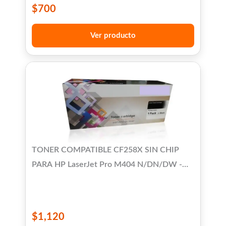
$
700
Ver producto
TONER COMPATIBLE CF258X SIN CHIP
PARA HP LaserJet Pro M404 N/DN/DW -
M428 FDN/FDW
$
1,120