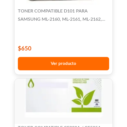
TONER COMPATIBLE D101 PARA
SAMSUNG ML-2160, ML-2161, ML-2162,
ML-2165, ML-2165W, ML-2166W, ML-2167,
ML-2168, SCX-3405 SCX-3400/3401
$
650
Ver producto