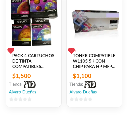
1
0
PACK 4 CARTUCHOS
TONER COMPATIBLE
DE TINTA
W1105 5K CON
COMPATIBLES
CHIP PARA HP MFP-
1200XL PARA
131A/133PM/135A/136DE
$
1,500
$
1,100
CANON MAXIFY
– HP Laser 103W
MB2020 / MB2120 /
/107A/107W/108W
Tienda:
Tienda:
MB2320 / MB2720
Alvaro Dueñas
Alvaro Dueñas
0
0
de
de
5
5