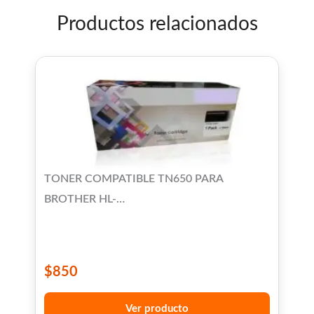
Productos relacionados
TONER COMPATIBLE TN650 PARA
BROTHER HL-
5300/5350/5340/5370/5380/DCP-
8070/8080/8085/MFC-
8370/8380/8480/8880/8890
$
850
Ver producto