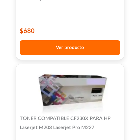
1005/P1006/P1100/P1102/P1104/P1106/P1107/P1
M1120/M1522
$
680
Ver producto
TONER COMPATIBLE CF230X PARA HP
Laserjet M203 Laserjet Pro M227