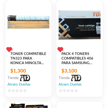
5
5
0
1
TONER COMPATIBLE
PACK 4 TONERS
TN323 PARA
COMPATIBLES 406
KONICA MINOLTA
PARA SAMSUNG
BIZHUB 227 / 287 /
CLP-
$
1,300
$
3,100
367
360/362/363/364/365W
/ SL-C410W /
Tienda:
Tienda:
XPRESS C413W/
Alvaro Dueñas
Alvaro Dueñas
C460W / CLX-
3305/3307
0
0
de
de
5
5