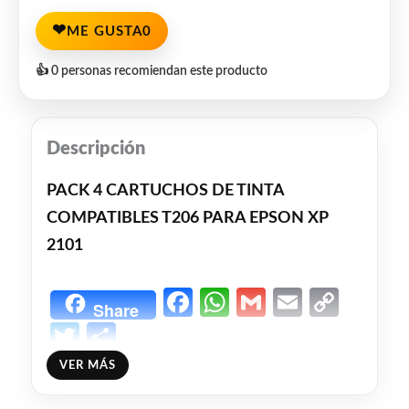
❤
ME GUSTA
0
👍 0 personas recomiendan este producto
Descripción
PACK 4 CARTUCHOS DE TINTA
COMPATIBLES T206 PARA EPSON XP
2101
Facebook
WhatsApp
Gmail
Email
Copy
Share
Link
Twitter
Share
VER MÁS
❤
ME GUSTA
0