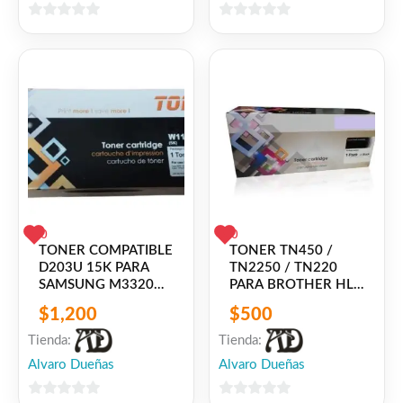
MG7110 / MX721
0
0
de
de
5
5
0
0
TONER COMPATIBLE
TONER TN450 /
D203U 15K PARA
TN2250 / TN220
SAMSUNG M3320
PARA BROTHER HL-
M3370 M3820
2130/2230/2240/2250/22
$
1,200
$
500
M3870 M4020
DCP-
M4070 M4072
7055/7060/7240/7290TO
Tienda:
Tienda:
ULTRA
TN450 PARA
Alvaro Dueñas
Alvaro Dueñas
BROTHER HL-
2130/2230/2240/2250/22