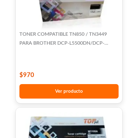
TONER COMPATIBLE TN850 / TN3449
PARA BROTHER DCP-L5500DN/DCP-
5600DN/DCP-5650DN/HL-L5000/HL-
L5100DN/HL-L5200DW/HL-L5200DWT/HL-
L5500/HL-L6200DW/HL-L6250/HL-
$
970
L6300/HL-L6400/MFC-
L5700/L5800/L5850/L5900/L6700/L6750/L6800/L69
Ver producto