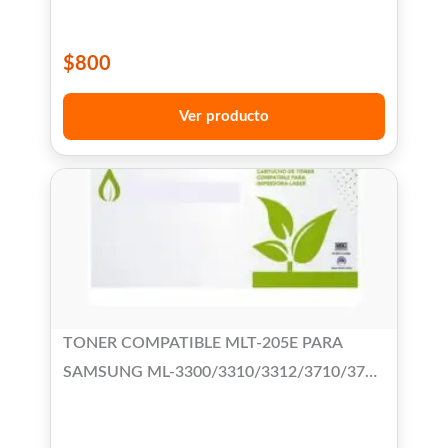
$
800
Ver producto
TONER COMPATIBLE MLT-205E PARA
SAMSUNG ML-3300/3310/3312/3710/3712
SCX 4833/4835/5637/5639/5737/5739
HIGH YIELD