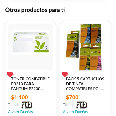
👍 0 personas recomiendan este producto
Otros productos para ti
0
0
TONER COMPATIBLE
PACK 5 CARTUCHOS
PB210 PARA
DE TINTA
PANTUM P2200,
COMPATIBLES PGI-
P2500, P2500W,
150 / CLI-151 PARA
$
1,100
$
700
M6500NW, M6550,
CANON PIXMA
M6550NW,
IP7210 / IX6810 /
Tienda:
Tienda:
M6600NW
MG5410 / MG5510 /
Alvaro Dueñas
Alvaro Dueñas
MG6310 / MG6410 /