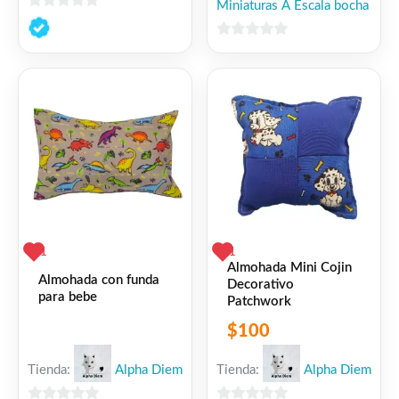
Miniaturas A Escala bocha
0
de
0
5
de
5
1
1
Almohada Mini Cojin
Almohada con funda
Decorativo
para bebe
Patchwork
$
100
Tienda:
Alpha Diem
Tienda:
Alpha Diem