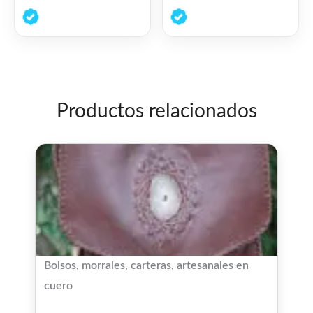
0
0
de
de
5
5
Productos relacionados
Bolsos, morrales, carteras, artesanales en
cuero