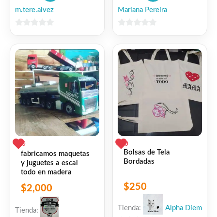
m.tere.alvez
Mariana Pereira
0
0
de
de
5
5
0
0
Bolsas de Tela
fabricamos maquetas
Bordadas
y juguetes a escal
todo en madera
$
250
$
2,000
Tienda:
Alpha Diem
Tienda: