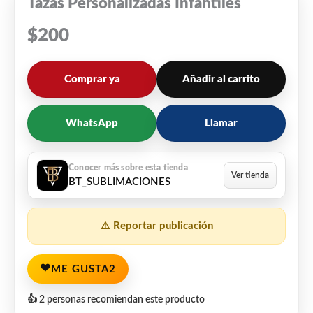
Tazas Personalizadas Infantiles
$
200
Comprar ya
Añadir al carrito
WhatsApp
Llamar
BT_SUBLIMACIONES
⚠️ Reportar publicación
❤
ME GUSTA
2
👍 2 personas recomiendan este producto