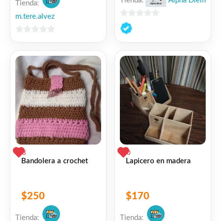
Tienda:
Alpha Diem
Tienda:
m.tere.alvez
0
de
0
5
de
5
3
0
Bandolera a crochet
Lapicero en madera
$
250
$
170
Tienda:
Tienda: