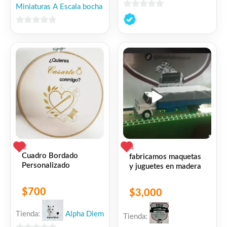
Miniaturas A Escala bocha
0
de
0
5
de
5
2
1
Cuadro Bordado
fabricamos maquetas
Personalizado
y juguetes en madera
$
700
$
3,000
Tienda:
Alpha Diem
Tienda: