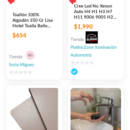
0
1
Cree Led No Xenon
Auto H4 H1 H3 H7
Toallón 100%
H11 9006 9005 H27
Algodón 350 Gr Lisa
H16
Hotel Toalla Baño
$
1,990
Prisma Dr
$
654
Tienda:
PlatinoZone Iluminación
Automotriz
Tienda:
Soria Miguez
0
de
0
5
de
5