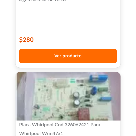
$
280
Ver producto
Placa Whirlpool Cod 326062421 Para
Whirlpool Wrm47x1