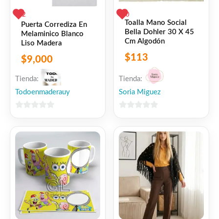
2
0
Toalla Mano Social
Puerta Corrediza En
Bella Dohler 30 X 45
Melaminico Blanco
Cm Algodón
Liso Madera
$
113
$
9,000
Tienda:
Tienda:
Todoenmaderauy
Soria Miguez
0
0
de
de
5
5