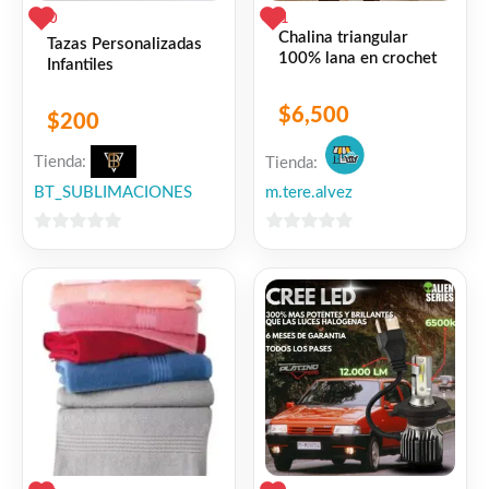
0
1
Chalina triangular
Tazas Personalizadas
100% lana en crochet
Infantiles
$
6,500
$
200
Tienda:
Tienda:
BT_SUBLIMACIONES
m.tere.alvez
0
0
de
de
5
5