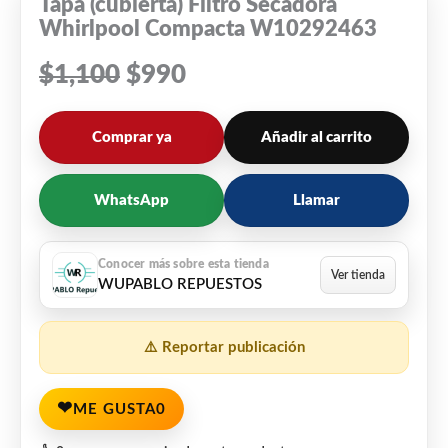
Tapa (cubierta) Filtro Secadora
Whirlpool Compacta W10292463
$
1,100
$
990
Comprar ya
Añadir al carrito
WhatsApp
Llamar
WUPABLO REPUESTOS
⚠️ Reportar publicación
❤
ME GUSTA
0