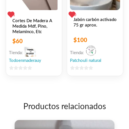
1
0
Jabón carbón activado
Cortes De Madera A
75 gr aprox.
Medida Mdf, Pino,
Melaminco, Etc
$
100
$
60
Tienda:
Tienda:
Todoenmaderauy
Patchouli natural
0
0
de
de
5
5
Productos relacionados