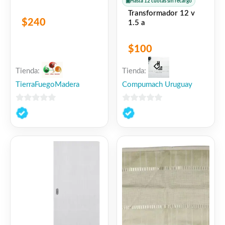
▣
Hasta 12 cuotas sin recargo
Transformador 12 v
$
240
1.5 a
$
100
Tienda:
Tienda:
TierraFuegoMadera
Compumach Uruguay
0
0
de
de
5
5