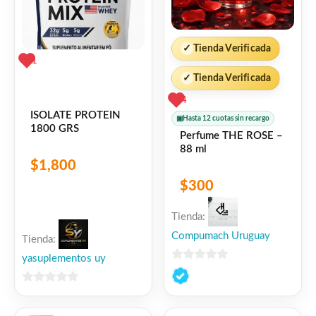
✓
Tienda Verificada
1
✓
Tienda Verificada
4
ISOLATE PROTEIN
▣
Hasta 12 cuotas sin recargo
1800 GRS
Perfume THE ROSE –
88 ml
$
1,800
$
300
Tienda:
Compumach Uruguay
Tienda:
yasuplementos uy
0
de
0
5
de