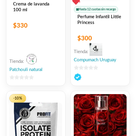
4
Crema de lavanda
100 ml
▣
Hasta 12 cuotas sin recargo
Perfume Infantil Little
Princess
$
330
$
300
Tienda:
Compumach Uruguay
Tienda:
Patchouli natural
0
de
0
5
de
5
-10%