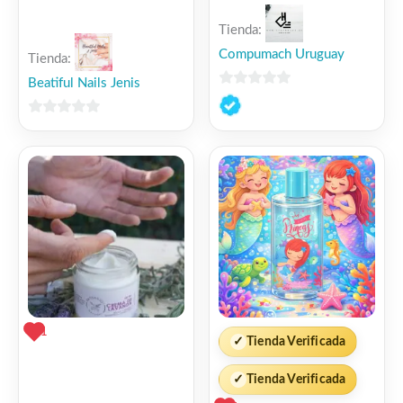
Tienda:
Compumach Uruguay
Tienda:
Beatiful Nails Jenis
0
de
0
5
de
5
1
✓
Tienda Verificada
✓
Tienda Verificada