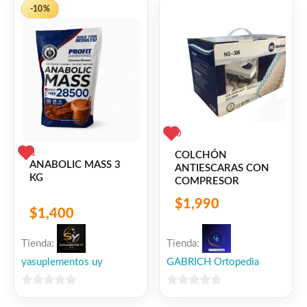
5
-10%
0
1
COLCHÓN
ANABOLIC MASS 3
ANTIESCARAS CON
KG
COMPRESOR
$
1,990
$
1,400
Tienda:
Tienda:
yasuplementos uy
GABRICH Ortopedia
0
0