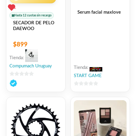
1
Serum facial maxlove
▣
Hasta 12 cuotas sin recargo
SECADOR DE PELO
DAEWOO
$
899
Tienda:
Compumach Uruguay
Tienda:
START GAME
0
de
0
5
de
5