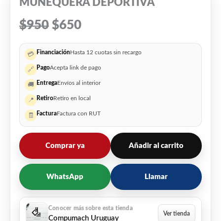
MUÑEQUERA DEPORTIVA
$
950
$
650
Financiación
Hasta 12 cuotas sin recargo
💳
Pago
Acepta link de pago
🔗
Entrega
Envíos al interior
🚚
Retiro
Retiro en local
📍
Factura
Factura con RUT
🧾
Comprar ya
Añadir al carrito
WhatsApp
Llamar
Compumach Uruguay