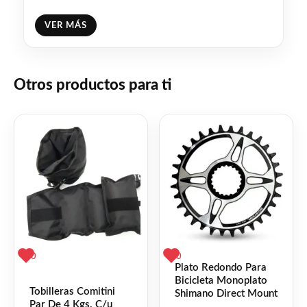
❤
ME GUSTA
0
VER MÁS
👍 0 personas recomiendan este producto
Otros productos para ti
0
0
Plato Redondo Para
Bicicleta Monoplato
Tobilleras Comitini
Shimano Direct Mount
Par De 4 Kgs. C/u