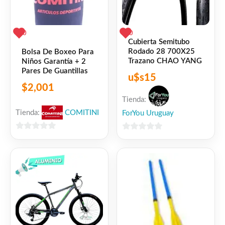
0
0
Cubierta Semitubo
Rodado 28 700X25
Bolsa De Boxeo Para
Trazano CHAO YANG
Niños Garantía + 2
Pares De Guantillas
u$s
15
$
2,001
Tienda:
Tienda:
COMITINI
ForYou Uruguay
0
0
de
de
5
5