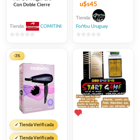
u$s
45
Con Doble Cierre
Tienda:
Tienda:
COMITINI
ForYou Uruguay
0
0
de
de
5
5
-3%
1
✓
Tienda Verificada
✓
Tienda Verificada