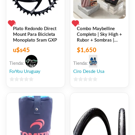
0
1
Plato Redondo Direct
Combo Maybelline
Mount Para Bicicleta
Completo | Sky High +
Monoplato Sram GXP
Rubor + Sombras |
100% Original |
u$s
45
$
1,650
Sellado
Tienda:
Tienda:
ForYou Uruguay
Ciro Desde Usa
0
0
de
de
5
5