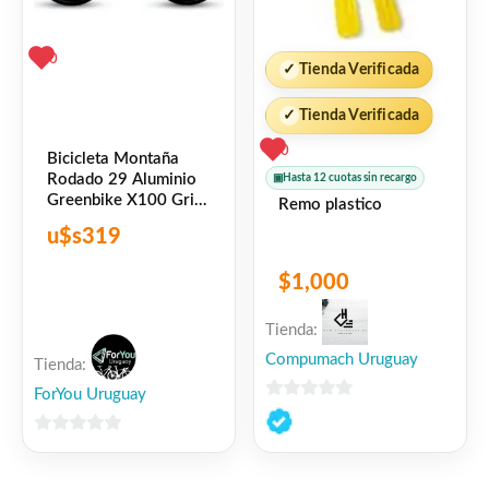
0
✓
Tienda Verificada
✓
Tienda Verificada
0
Bicicleta Montaña
Rodado 29 Aluminio
▣
Hasta 12 cuotas sin recargo
Greenbike X100 Gris
Remo plastico
Verde
u$s
319
$
1,000
Tienda:
Compumach Uruguay
Tienda:
ForYou Uruguay
0
de
0
5
de