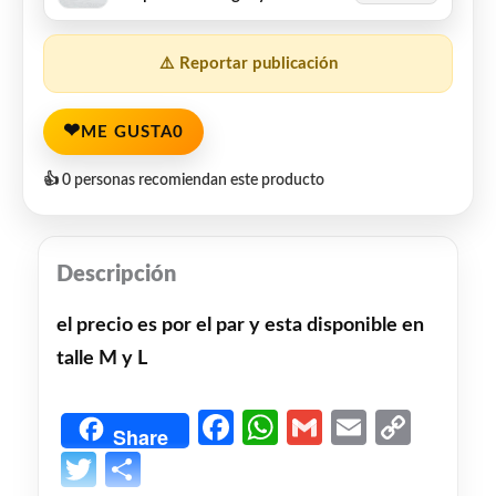
⚠️ Reportar publicación
❤
ME GUSTA
0
👍 0 personas recomiendan este producto
Descripción
el precio es por el par y esta disponible en
talle M y L
Facebook
WhatsApp
Gmail
Email
Copy
Share
Link
Twitter
Share