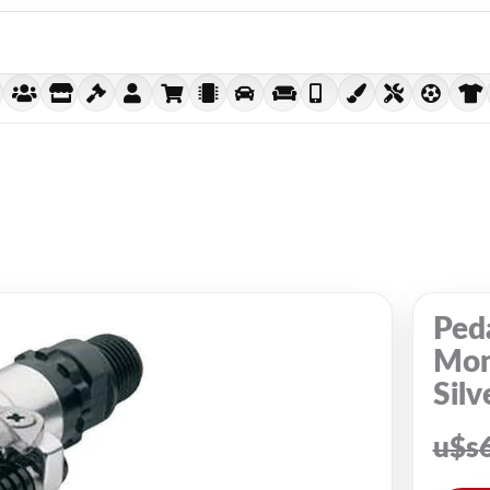
Peda
Mon
Silv
u$s