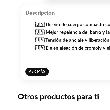
Descripción
🇺🇾 Diseño de cuerpo compacto con 
🇺🇾 Mejor repelencia del barro y l
🇺🇾 Tensión de anclaje y liberación
🇺🇾 Eje en aleación de cromoly y 
.
Enviamos a todo el país 🚛
VER MÁS
.
E-MAIL ventas@foryou.com.uy
Otros productos para ti
.
WhatsApp 094390946 📱