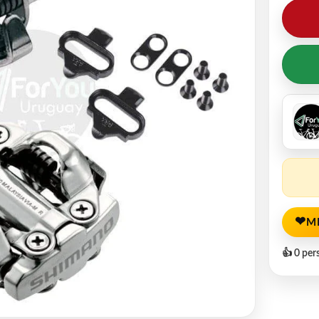
❤
M
👍 0 per