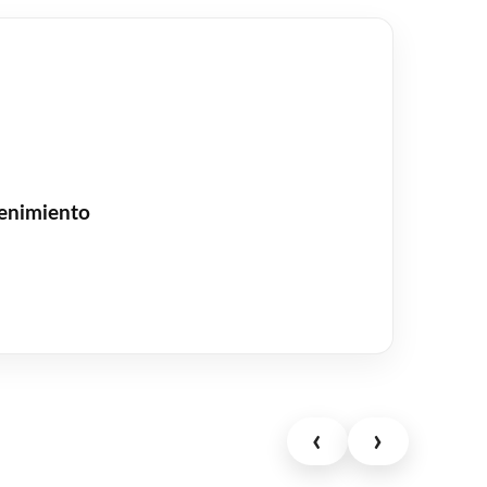
tenimiento
‹
›