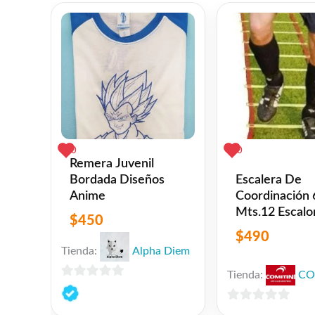
.
Imágenes meramente ilustrativas
Facebook
WhatsAp
Gmail
Emai
C
Share
L
❤
ME GUSTA
0
👍 0 personas recomiendan este producto
0
0
Remera Juvenil
Bordada Diseños
Escalera De
Anime
Coordinación 
Mts.12 Escalo
$
450
Ajustables
$
490
Tienda:
Alpha Diem
Tienda:
CO
0
de
0