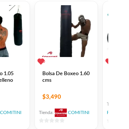
0
0
Bicicle
o 1.05
Bolsa De Boxeo 1.60
Rodado 
elleno
cms
con Blo
Greenbi
u$s
36
Gris Na
$
3,490
Tienda:
COMITINI
Tienda:
COMITINI
ForYou Ur
0
0