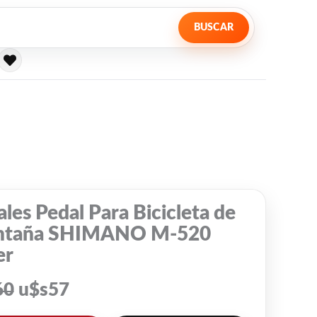
BUSCAR
El
El
precio
precio
original
actual
era:
es:
les Pedal Para Bicicleta de
$60.
$57.
taña SHIMANO M-520
er
60
u$s
57