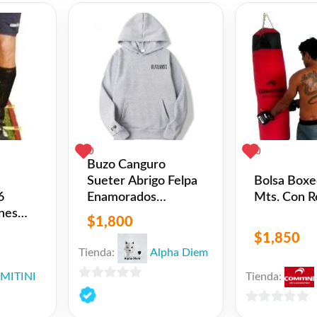
p
l
opy
Twitter
Share
ink
0
0
Buzo Canguro
Sueter Abrigo Felpa
Bolsa Boxe
Enamorados
6
Mts. Con R
Bordado (el Par)
nes
$
1,800
$
1,850
Tienda:
Alpha Diem
MITINI
Tienda:
0
de
0