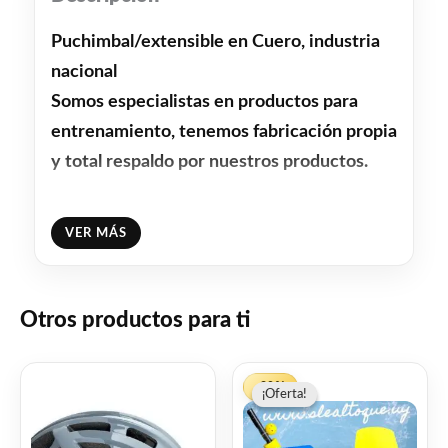
Puchimbal/extensible en Cuero, industria
nacional
Somos especialistas en productos para
entrenamiento, tenemos fabricación propia
y total respaldo por nuestros productos.
Facebook
WhatsApp
Gmail
Email
Copy
Share
VER MÁS
Link
Twitter
Share
Otros productos para ti
❤
ME GUSTA
0
👍 0 personas recomiendan este producto
El
El
-30%
¡Oferta!
¡Oferta!
precio
precio
original
actual