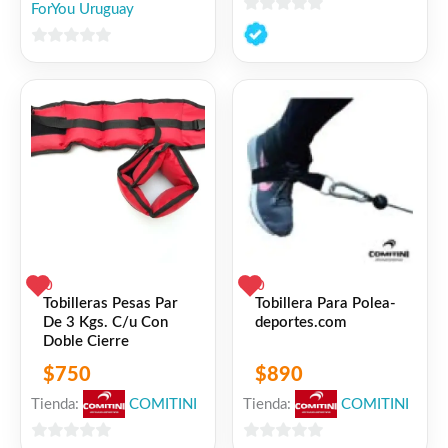
ForYou Uruguay
0
de
0
5
de
5
0
0
Tobilleras Pesas Par
Tobillera Para Polea-
De 3 Kgs. C/u Con
deportes.com
Doble Cierre
$
750
$
890
Tienda:
COMITINI
Tienda:
COMITINI