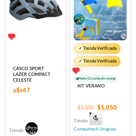
era:
es:
$1,500.
$1,050
0
✓
Tienda Verificada
✓
Tienda Verificada
CASCO SPORT
0
LAZER COMPACT
▣
Hasta 12 cuotas sin recargo
CELESTE
KIT VERANO
u$s
47
$
1,050
$
1,500
Tienda:
Compumach Uruguay
Tienda: