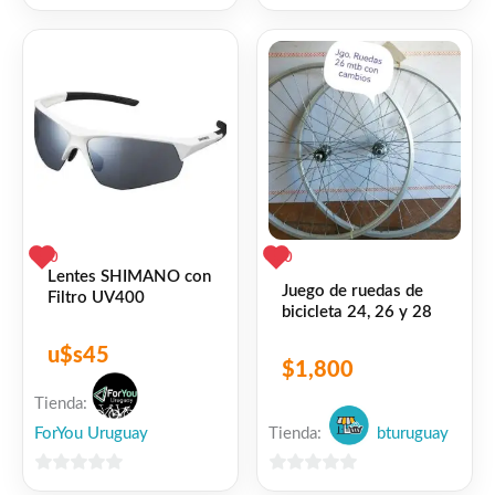
0
0
de
de
5
5
0
0
Lentes SHIMANO con
Juego de ruedas de
Filtro UV400
bicicleta 24, 26 y 28
u$s
45
$
1,800
Tienda:
ForYou Uruguay
Tienda:
bturuguay
0
0