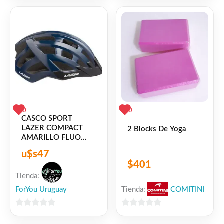
de
de
5
5
0
0
CASCO SPORT
LAZER COMPACT
2 Blocks De Yoga
AMARILLO FLUO
AZUL OSCURO
u$s
47
$
401
Tienda:
Tienda:
COMITINI
ForYou Uruguay
0
0