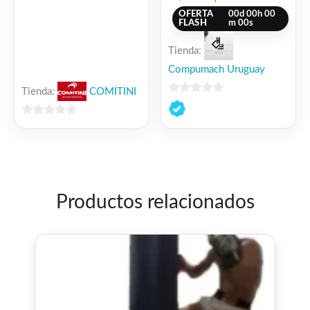
OFERTA
00
d
00
h
00
FLASH
m
00
s
Tienda:
Compumach Uruguay
Tienda:
COMITINI
0
de
0
5
de
5
Productos relacionados