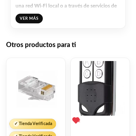
una red Wi-Fi local o a través de servicios de
domótica en la nube.
VER MÁS
Se puede acceder, controlar y monitorear
Shelly Pro Dual Cover PM de forma remota
desde cualquier lugar donde el Usuario tenga
Otros productos para ti
conectividad a Internet, siempre que el
dispositivo esté conectado a un enrutador
Wi-Fi y a Internet.
Shelly Pro Dual Cover PM tiene una interfaz
web incorporada que se puede utilizar para
monitorear y controlar el dispositivo, así
como para ajustar su configuración.
2
✓
Tienda Verificada