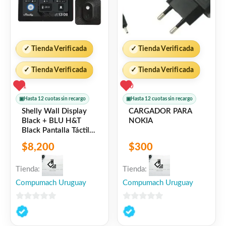
✓
Tienda Verificada
✓
Tienda Verificada
✓
Tienda Verificada
✓
Tienda Verificada
1
0
▣
Hasta 12 cuotas sin recargo
▣
Hasta 12 cuotas sin recargo
Shelly Wall Display
CARGADOR PARA
Black + BLU H&T
NOKIA
Black Pantalla Táctil
BLU Wi-Fi
$
8,200
$
300
Tienda:
Tienda:
Compumach Uruguay
Compumach Uruguay
0
0
de
de