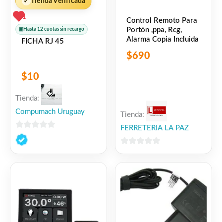
✓
Tienda Verificada
1
Control Remoto Para
Portón ,ppa, Rcg,
▣
Hasta 12 cuotas sin recargo
Alarma Copia Incluida
FICHA RJ 45
$
690
$
10
Facebook
WhatsApp
Gmail
Email
Copy
Share
Link
Tienda:
Twitter
Share
Compumach Uruguay
Tienda:
FERRETERIA LA PAZ
❤
ME GUSTA
1
0
de
0
👍 1 persona recomienda este producto
5
de
5