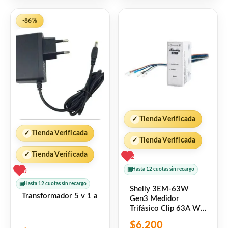
5
5
-86%
✓
Tienda Verificada
✓
Tienda Verificada
✓
Tienda Verificada
✓
Tienda Verificada
2
▣
Hasta 12 cuotas sin recargo
0
▣
Hasta 12 cuotas sin recargo
Shelly 3EM-63W
Transformador 5 v 1 a
Gen3 Medidor
Trifásico Clip 63A Wi-
Fi
$
6,200