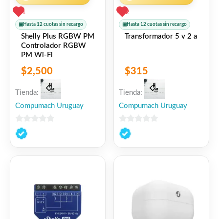
1
2
▣
Hasta 12 cuotas sin recargo
▣
Hasta 12 cuotas sin recargo
Shelly Plus RGBW PM
Transformador 5 v 2 a
Controlador RGBW
PM Wi-Fi
$
2,500
$
315
Tienda:
Tienda:
Compumach Uruguay
Compumach Uruguay
0
0
de
de
5
5