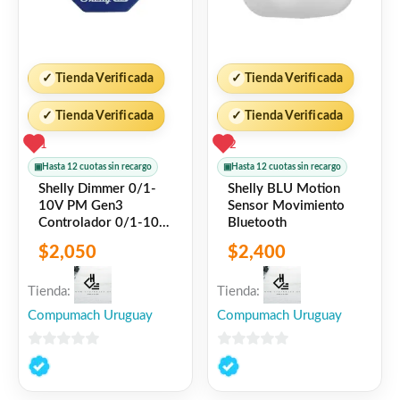
✓
Tienda Verificada
✓
Tienda Verificada
✓
Tienda Verificada
✓
Tienda Verificada
1
2
▣
Hasta 12 cuotas sin recargo
▣
Hasta 12 cuotas sin recargo
Shelly Dimmer 0/1-
Shelly BLU Motion
10V PM Gen3
Sensor Movimiento
Controlador 0/1-10V
Bluetooth
PM Wi-Fi
$
2,050
$
2,400
Tienda:
Tienda:
Compumach Uruguay
Compumach Uruguay
0
0
de
de
5
5