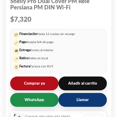
Shelly Pro Dual Cover PM Relé
Persiana PM DIN Wi-Fi
$
7,320
Financiación
Hasta 12 cuotas sin recargo
💳
Pago
Acepta link de pago
🔗
Entrega
Envíos al interior
🚚
Retiro
Retiro en local
📍
Factura
Factura con RUT
🧾
Comprar ya
Añadir al carrito
WhatsApp
Llamar