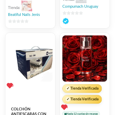
Compumach Uruguay
Tienda:
Beatiful Nails Jenis
0
de
0
5
de
5
0
✓
Tienda Verificada
✓
Tienda Verificada
4
COLCHÓN
ANTIESCARAS CON
▣
Hasta 12 cuotas sin recargo