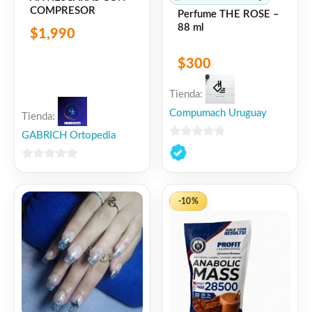
COMPRESOR
Perfume THE ROSE –
88 ml
$
1,990
$
300
Tienda:
Compumach Uruguay
Tienda:
GABRICH Ortopedia
0
de
0
5
de
5
-10%