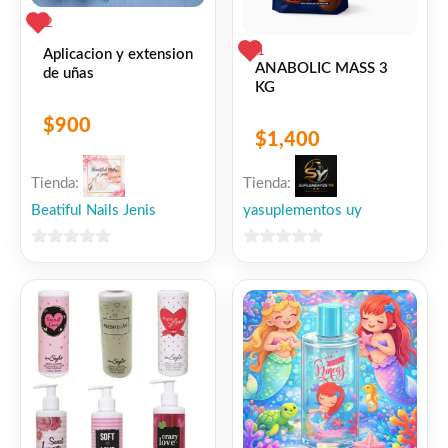
2
1
Aplicacion y extension
ANABOLIC MASS 3
de uñas
KG
$
900
$
1,400
Tienda:
Tienda:
Beatiful Nails Jenis
yasuplementos uy
0
0
de
de
5
5