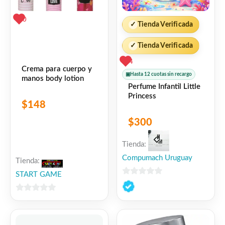
0
✓
Tienda Verificada
✓
Tienda Verificada
4
Crema para cuerpo y
▣
Hasta 12 cuotas sin recargo
manos body lotion
Perfume Infantil Little
Princess
$
148
$
300
Tienda:
Compumach Uruguay
Tienda:
START GAME
0
de
0
5
de
5