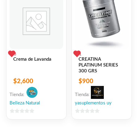
3
1
Crema de Lavanda
CREATINA
PLATINUM SERIES
300 GRS
$
2,600
$
900
Tienda:
Tienda:
Belleza Natural
yasuplementos uy
0
0
de
de
5
5