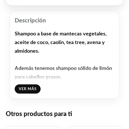
Descripción
Shampoo a base de mantecas vegetales,
aceite de coco, caolín, tea tree, avena y
almidones.
Además tenemos shampoo sólido de limón
para cabellos grasos.
VER MÁS
Facebook
WhatsApp
Gmail
Email
Copy
Share
Link
Twitter
Share
Otros productos para ti
❤
ME GUSTA
0