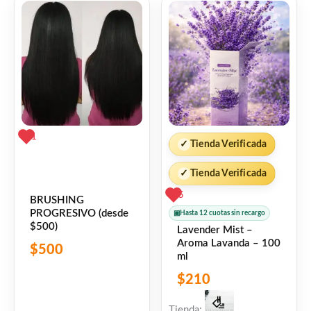
👍 0 personas recomiendan este producto
1
✓
Tienda Verificada
✓
Tienda Verificada
5
BRUSHING
PROGRESIVO (desde
▣
Hasta 12 cuotas sin recargo
$500)
Lavender Mist –
Aroma Lavanda – 100
$
500
ml
$
210
Tienda: