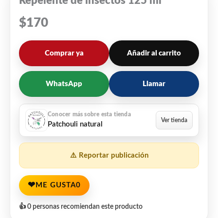
Repelente de insectos 125 ml
$
170
Comprar ya
Añadir al carrito
WhatsApp
Llamar
Patchouli natural
⚠️ Reportar publicación
❤
ME GUSTA
0
👍 0 personas recomiendan este producto