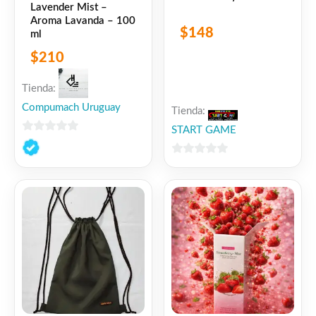
Lavender Mist –
Aroma Lavanda – 100
$
148
ml
$
210
Tienda:
Compumach Uruguay
Tienda:
START GAME
0
de
0
5
de
5