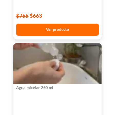
$
755
$
663
Ver producto
Agua micelar 250 ml