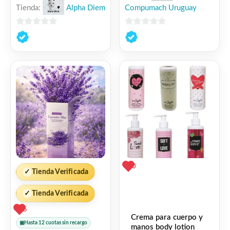
Tienda:
Alpha Diem
Compumach Uruguay
0
0
de
de
5
5
0
✓
Tienda Verificada
✓
Tienda Verificada
5
Crema para cuerpo y
▣
Hasta 12 cuotas sin recargo
manos body lotion