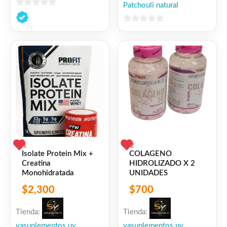
Patchouli natural
0
de
0
5
de
5
1
2
Isolate Protein Mix +
COLAGENO
Creatina
HIDROLIZADO X 2
Monohidratada
UNIDADES
$
2,300
$
700
Tienda:
Tienda:
yasuplementos uy
yasuplementos uy