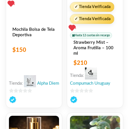
1
✓
Tienda Verificada
✓
Tienda Verificada
4
Mochila Bolsa de Tela
Deportiva
▣
Hasta 12 cuotas sin recargo
Strawberry Mist –
Aroma Frutilla – 100
$
150
ml
$
210
Tienda:
Tienda:
Alpha Diem
Compumach Uruguay
0
0
de
de
5
5