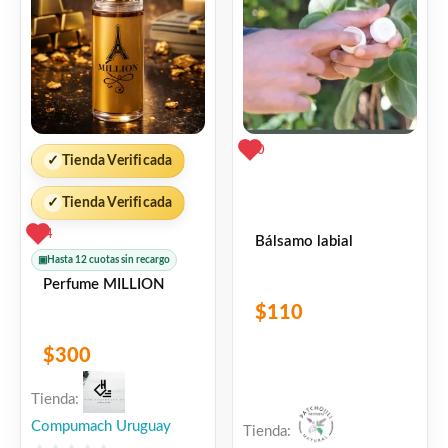
0
✓
Tienda Verificada
✓
Tienda Verificada
4
Bálsamo labial
▣
Hasta 12 cuotas sin recargo
Perfume MILLION
$
110
$
300
Tienda:
Compumach Uruguay
Tienda: