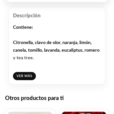
Descripción
Contiene:
Citronella, clavo de olor, naranja, limón,
canela, tomillo, lavanda, eucaliptus, romero
y tea tree.
Facebook
WhatsApp
Gmail
Email
Copy
Share
VER MÁS
Link
Twitter
Share
Otros productos para ti
❤
ME GUSTA
0
👍 0 personas recomiendan este producto