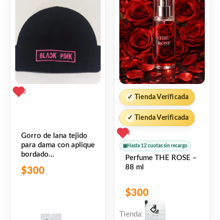
0
✓
Tienda Verificada
✓
Tienda Verificada
4
Gorro de lana tejido
para dama con aplique
▣
Hasta 12 cuotas sin recargo
bordado
Perfume THE ROSE –
personalizado
88 ml
$
300
$
300
Tienda: