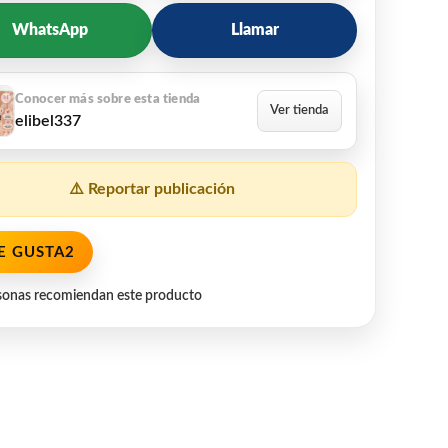
WhatsApp
Llamar
elibel337
⚠️ Reportar publicación
E GUSTA
2
sonas recomiendan este producto