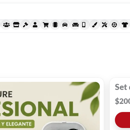
Set
$
20