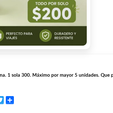
na. 1 sola 300. Máximo por mayor 5 unidades. Que pu
p
l
opy
Twitter
Share
ink