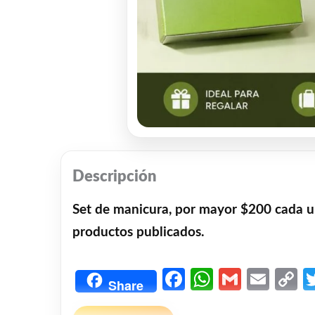
Descripción
Set de manicura, por mayor $200 cada u
productos publicados.
Facebook
WhatsAp
Gmail
Emai
C
Share
L