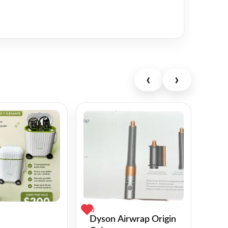
‹
›
0
Dyson Airwrap Origin