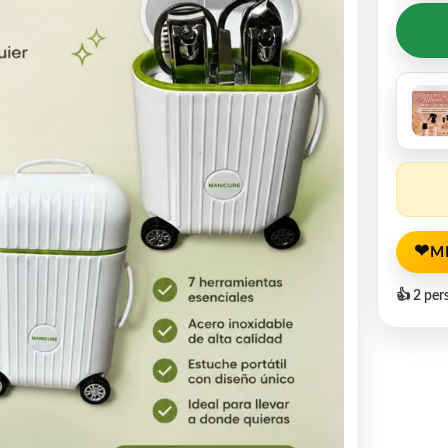
❤
M
👍 2 per