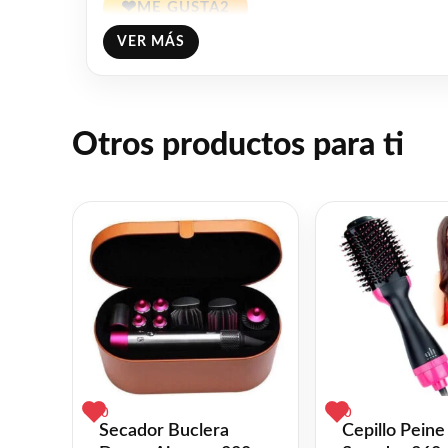
❤
ME GUSTA
2
VER MÁS
👍 2 personas recomiendan este producto
Otros productos para ti
0
0
Secador Buclera
Cepillo Peine