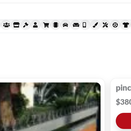
pinc
$
38