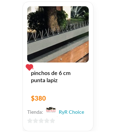
1
pinchos de 6 cm
punta lapiz
$
380
Tienda:
RyR Choice
0
de