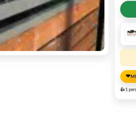
❤
M
👍 1 per