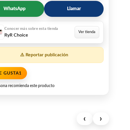
WhatsApp
Llamar
RyR Choice
⚠️ Reportar publicación
E GUSTA
1
sona recomienda este producto
‹
›