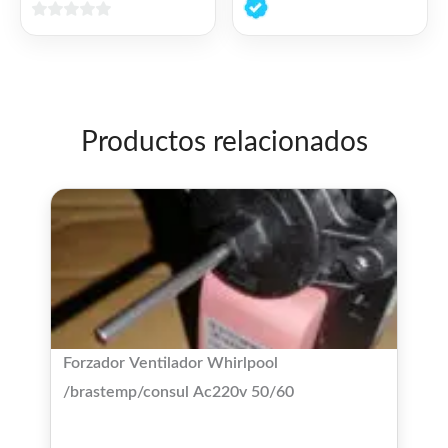
de
0
5
de
5
Productos relacionados
Forzador Ventilador Whirlpool
/brastemp/consul Ac220v 50/60