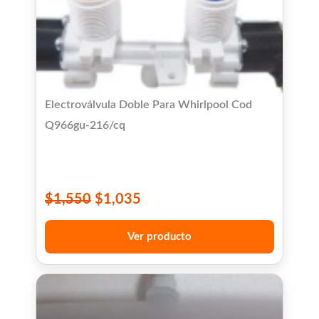
Electroválvula Doble Para Whirlpool Cod
Q966gu-216/cq
$
1,550
$
1,035
Ver producto