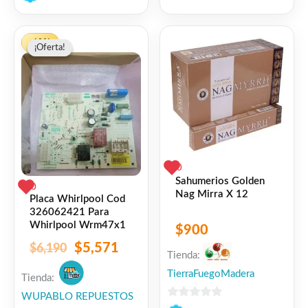
de
0
5
de
El
El
5
-10%
¡Oferta!
¡Oferta!
precio
precio
original
actual
era:
es:
$6,190.
$5,571.
0
Sahumerios Golden
0
Nag Mirra X 12
Placa Whirlpool Cod
326062421 Para
Whirlpool Wrm47x1
$
900
$
5,571
$
6,190
Tienda:
TierraFuegoMadera
Tienda:
WUPABLO REPUESTOS
0