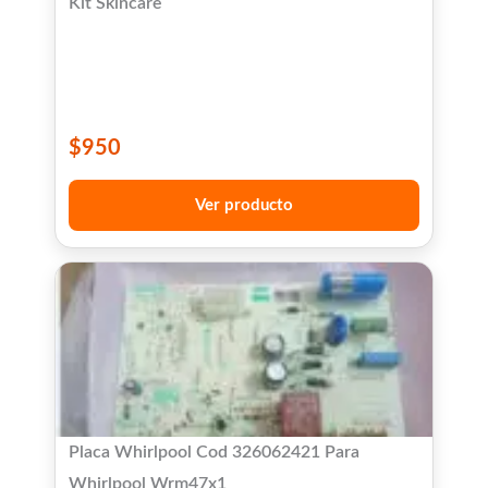
Kit Skincare
$
950
Ver producto
Placa Whirlpool Cod 326062421 Para
Whirlpool Wrm47x1