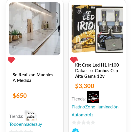
5
5
0
0
Kit Cree Led H1 Ir100
Dakar Irx Canbus Csp
Se Realizan Muebles
Alta Gama 12v
A Medida
$
3,300
$
650
Tienda:
PlatinoZone Iluminación
Automotriz
Tienda:
Todoenmaderauy
0