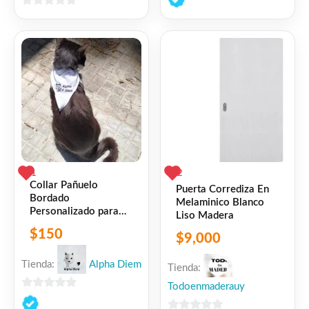
de
0
5
de
5
1
2
Collar Pañuelo
Puerta Corrediza En
Bordado
Melaminico Blanco
Personalizado para
Liso Madera
Gatos
$
150
$
9,000
Tienda:
Alpha Diem
Tienda:
Todoenmaderauy
0