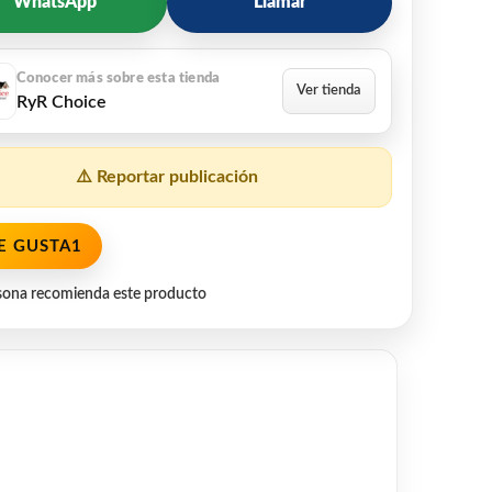
WhatsApp
Llamar
RyR Choice
⚠️ Reportar publicación
E GUSTA
1
sona recomienda este producto