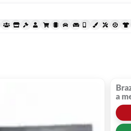
Braz
a m