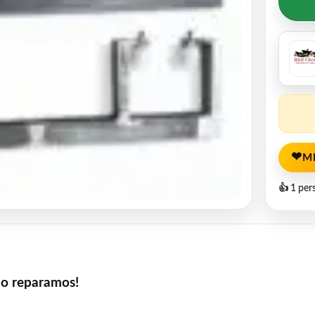
❤
M
👍 1 per
lo reparamos!