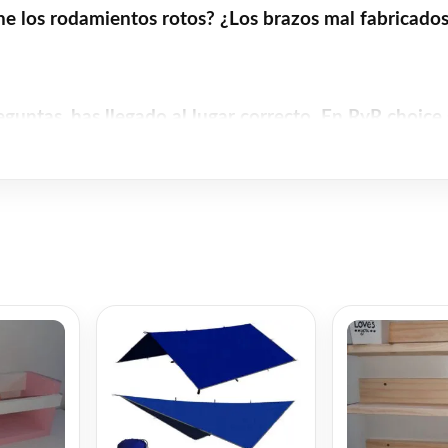
ne los rodamientos rotos? ¿Los brazos mal fabricados
reguntas, has llegado al lugar correcto. En RyR choice
en el sector, y contamos con un equipo de profesion
tu portón, ya sea mecánico, estético o de cerradura.
y económico. Nos desplazamos a domicilio para realiz
y pide presupuesto sin compromiso!