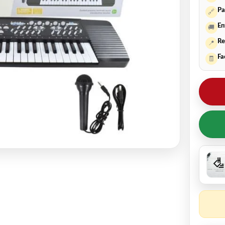
Pa
🔗
En
🚚
Re
📍
Fa
🧾