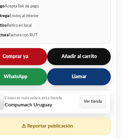
go
Acepta link de pago
trega
Envíos al interior
tiro
Retiro en local
ctura
Factura con RUT
Comprar ya
Añadir al carrito
WhatsApp
Llamar
Compumach Uruguay
⚠️ Reportar publicación