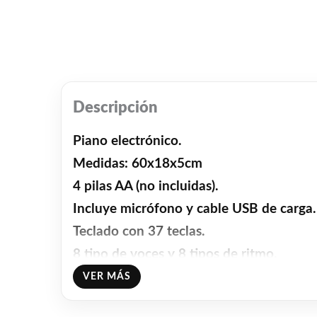
Descripción
Piano electrónico.
Medidas: 60x18x5cm
4 pilas AA (no incluidas).
Incluye micrófono y cable USB de carga.
Teclado con 37 teclas.
8 tipo de voces y 8 tipos de ritmo.
Sonidos de percusión y sonidos de anima
VER MÁS
Función de reproducción de grabación.