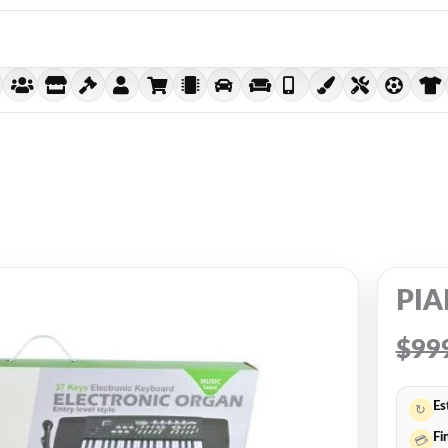
PIA
$
99
Es
↻
Fi
💳