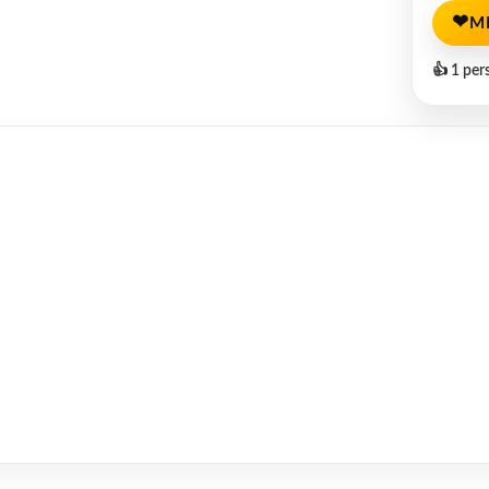
❤
M
👍 1 per
les.