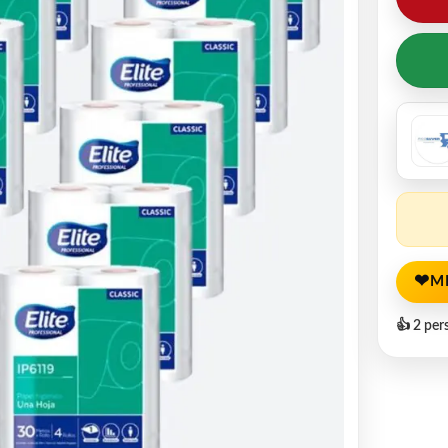
❤
M
👍 2 per