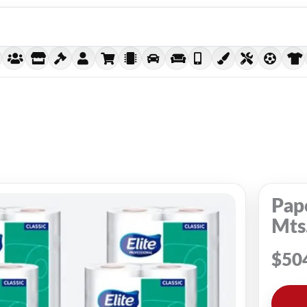
Pape
Mts.
$
50