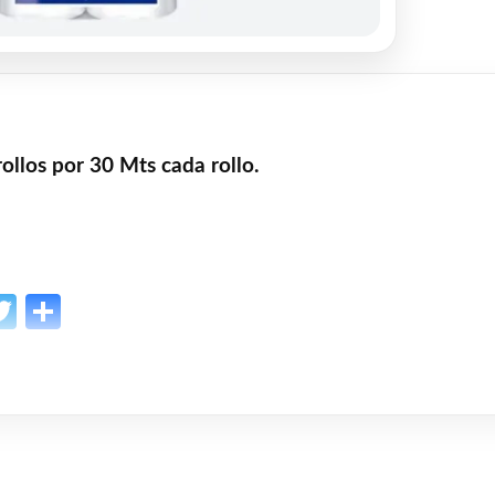
ollos por 30 Mts cada rollo.
p
l
opy
Twitter
Share
ink