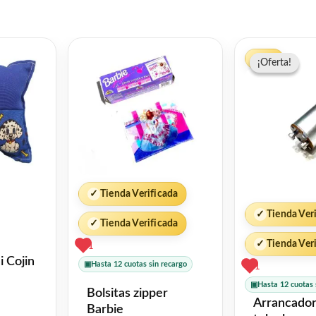
El
-33%
¡Oferta!
¡Oferta!
prec
orig
era:
$31
✓
Tienda Verificada
✓
Tienda Ver
✓
Tienda Verificada
✓
Tienda Ver
1
 Cojin
▣
Hasta 12 cuotas sin recargo
1
▣
Hasta 12 cuotas 
Bolsitas zipper
Arrancador
Barbie