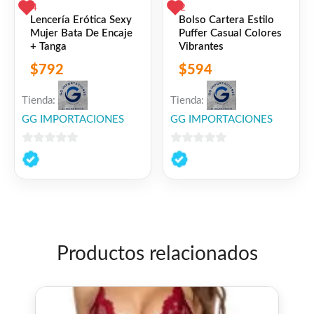
4
2
Lencería Erótica Sexy
Bolso Cartera Estilo
Mujer Bata De Encaje
Puffer Casual Colores
+ Tanga
Vibrantes
$
792
$
594
Tienda:
Tienda:
GG IMPORTACIONES
GG IMPORTACIONES
0
0
de
de
5
5
Productos relacionados