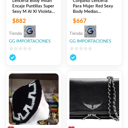
Lencería Body Milán
Conjunto Lencería
Encaje Puntillas Super
Para Mujer Red Sexy
Sexy M Al Xl Violeta
Body Medias
Claro M
Portaliga Negro
$
882
$
667
Único
Tienda:
Tienda:
GG IMPORTACIONES
GG IMPORTACIONES
0
0
de
de
5
5