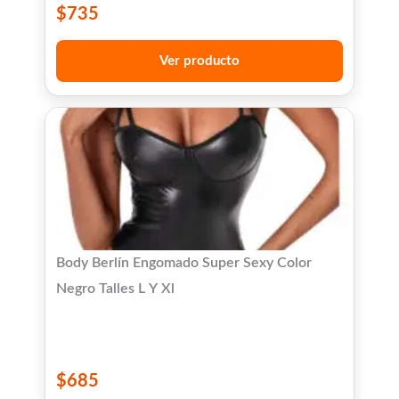
$
735
Ver producto
Body Berlín Engomado Super Sexy Color
Negro Talles L Y Xl
$
685