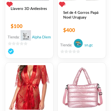
2
3
Llavero 3D Antiestres
Set de 4 Gorros Papá
Noel Uruguay
$
100
$
400
Tienda:
Alpha Diem
Tienda:
sn.gc
0
de
0
5
de
5