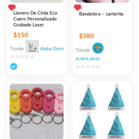
3
1
Llavero De Cinta Eco
Bandolera – carterita
Cuero Personalizado
Grabado Laser
$
150
$
380
Tienda:
Alpha Diem
Tienda:
m.tere.alvez
0
de
0
5
de
5