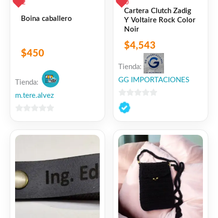
2
0
Cartera Clutch Zadig
Boina caballero
Y Voltaire Rock Color
Noir
$
4,543
$
450
Tienda:
GG IMPORTACIONES
Tienda:
m.tere.alvez
0
de
0
5
de
5