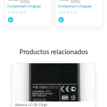
Compumach Uruguay
Compumach Uruguay
0
0
de
de
5
5
Productos relacionados
Bateria LG Bl-53qh