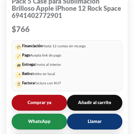
Pack 5 Case para Sublimacion
Brilloso Apple iPhone 12 Rock Space
6941402772901
$
766
Financiación
Hasta 12 cuotas sin recargo
💳
Pago
Acepta link de pago
🔗
Entrega
Envíos al interior
🚚
Retiro
Retiro en local
📍
Factura
Factura con RUT
🧾
Comprar ya
Añadir al carrito
WhatsApp
Llamar