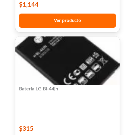
$
1,144
Ver producto
Bateria LG Bl-44jn
$
315