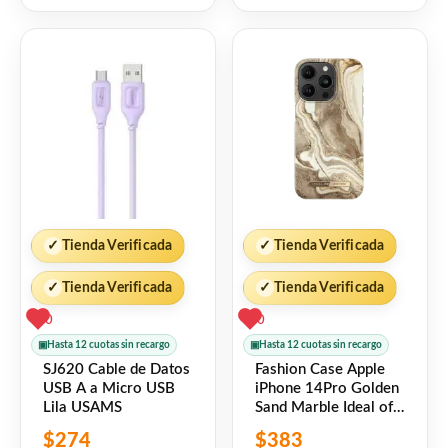
5
5
✓
Tienda Verificada
✓
Tienda Verificada
✓
Tienda Verificada
✓
Tienda Verificada
0
0
▣
Hasta 12 cuotas sin recargo
▣
Hasta 12 cuotas sin recargo
SJ620 Cable de Datos
Fashion Case Apple
USB A a Micro USB
iPhone 14Pro Golden
Lila USAMS
Sand Marble Ideal of
Sweden
$
274
$
383