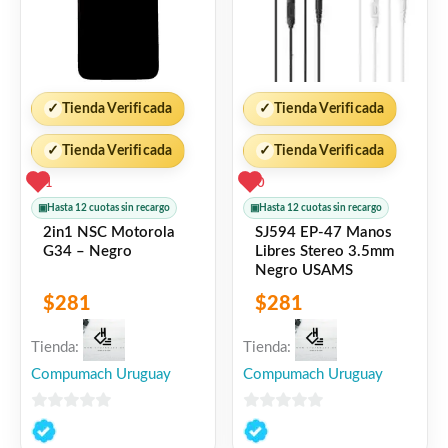
✓
Tienda Verificada
✓
Tienda Verificada
✓
Tienda Verificada
✓
Tienda Verificada
1
0
▣
Hasta 12 cuotas sin recargo
▣
Hasta 12 cuotas sin recargo
2in1 NSC Motorola
SJ594 EP-47 Manos
G34 – Negro
Libres Stereo 3.5mm
Negro USAMS
$
281
$
281
Tienda:
Tienda:
Compumach Uruguay
Compumach Uruguay
0
0
de
de