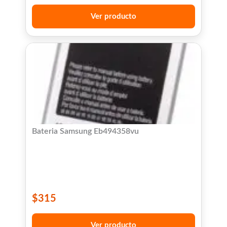
Ver producto
Bateria Samsung Eb494358vu
$
315
Ver producto