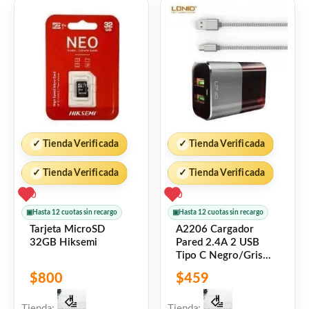
✓
Tienda Verificada
✓
Tienda Verificada
✓
Tienda Verificada
✓
Tienda Verificada
0
0
▣
Hasta 12 cuotas sin recargo
▣
Hasta 12 cuotas sin recargo
Tarjeta MicroSD
A2206 Cargador
32GB Hiksemi
Pared 2.4A 2 USB
Tipo C Negro/Gris
LDNIO
$
800
$
459
Tienda:
Tienda: