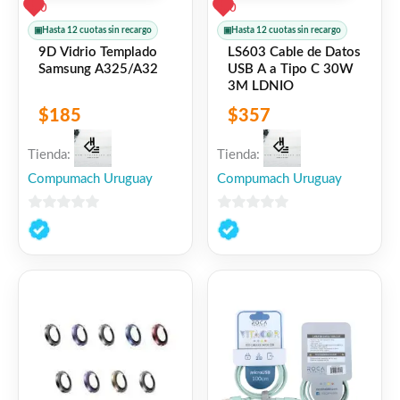
0
0
▣
Hasta 12 cuotas sin recargo
▣
Hasta 12 cuotas sin recargo
9D Vidrio Templado
LS603 Cable de Datos
Samsung A325/A32
USB A a Tipo C 30W
3M LDNIO
$
185
$
357
Tienda:
Tienda:
Compumach Uruguay
Compumach Uruguay
0
0
de
de
5
5