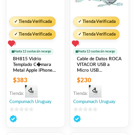
✓
Tienda Verificada
✓
Tienda Verificada
✓
Tienda Verificada
✓
Tienda Verificada
0
1
▣
Hasta 12 cuotas sin recargo
▣
Hasta 12 cuotas sin recargo
BH815 Vidrio
Cable de Datos ROCA
Templado C�mara
VITACOR USB a
Metal Apple iPhone
Micro USB
14 Violeta USAMS
TPE/2.1A/100cm
$
383
$
230
Verde Claro
Tienda:
Tienda:
Compumach Uruguay
Compumach Uruguay
0
0
de
de
5
5