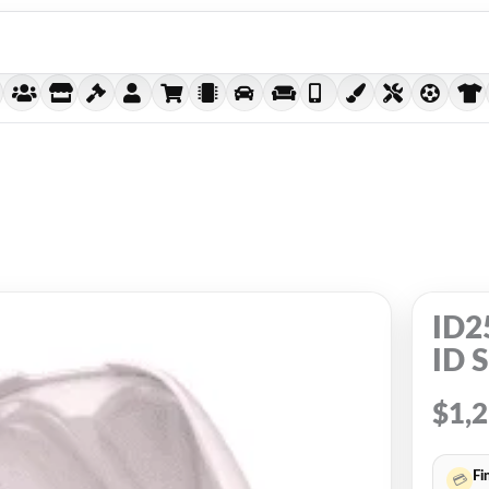
ID2
ID 
$
1,
Fi
💳