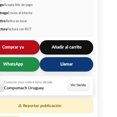
go
Acepta link de pago
trega
Envíos al interior
tiro
Retiro en local
ctura
Factura con RUT
Comprar ya
Añadir al carrito
WhatsApp
Llamar
Compumach Uruguay
⚠️ Reportar publicación