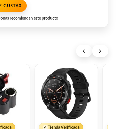
E GUSTA
0
sonas recomiendan este producto
‹
›
ificada
✓
Tienda Verificada
✓
Tienda 