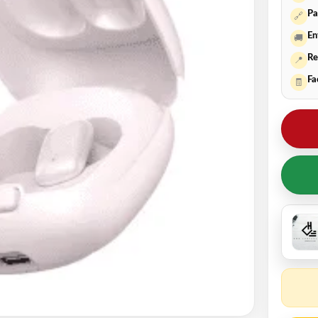
Pa
🔗
En
🚚
Re
📍
Fa
🧾