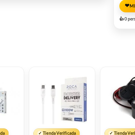
❤
M
👍 0 per
ada
✓
Tienda Verificada
✓
Tienda Ver