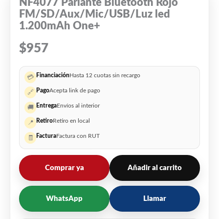
NF4077 Parlante Bluetooth Rojo
FM/SD/Aux/Mic/USB/Luz led
1.200mAh One+
$
957
Financiación
Hasta 12 cuotas sin recargo
💳
Pago
Acepta link de pago
🔗
Entrega
Envíos al interior
🚚
Retiro
Retiro en local
📍
Factura
Factura con RUT
🧾
Comprar ya
Añadir al carrito
WhatsApp
Llamar