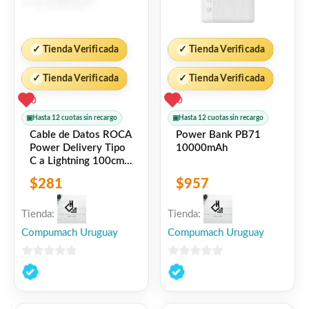
✓
Tienda Verificada
✓
Tienda Verificada
✓
Tienda Verificada
✓
Tienda Verificada
0
0
▣
Hasta 12 cuotas sin recargo
▣
Hasta 12 cuotas sin recargo
Cable de Datos ROCA
Power Bank PB71
Power Delivery Tipo
10000mAh
C a Lightning 100cm
3A 27W Blanco
$
281
$
957
721317
Tienda:
Tienda:
Compumach Uruguay
Compumach Uruguay
0
0
de
de
5
5