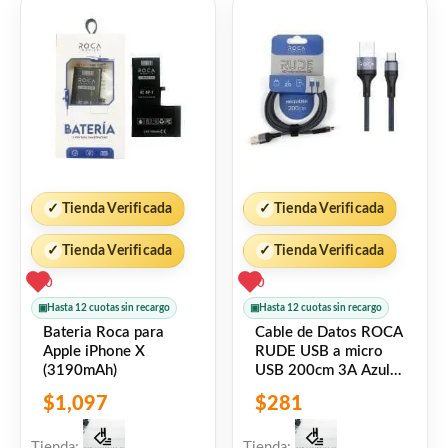
✓
Tienda Verificada
✓
Tienda Verificada
✓
Tienda Verificada
✓
Tienda Verificada
0
0
▣
Hasta 12 cuotas sin recargo
▣
Hasta 12 cuotas sin recargo
Bateria Roca para
Cable de Datos ROCA
Apple iPhone X
RUDE USB a micro
(3190mAh)
USB 200cm 3A Azul
721362
$
1,097
$
281
Tienda:
Tienda: