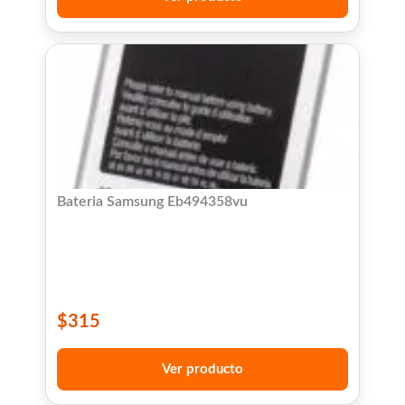
Bateria Samsung Eb494358vu
$
315
Ver producto