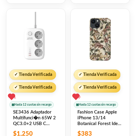
5
5
✓
Tienda Verificada
✓
Tienda Verificada
✓
Tienda Verificada
✓
Tienda Verificada
1
0
▣
Hasta 12 cuotas sin recargo
▣
Hasta 12 cuotas sin recargo
SE3436 Adaptador
Fashion Case Apple
Multifunci�n 65W 2
iPhone 13/14
QC3.0+2 USB C
Botanical Forest Ideal
PD+3 Enchufes Carga
of Sweden
$
1,250
$
383
R�pida Blanco