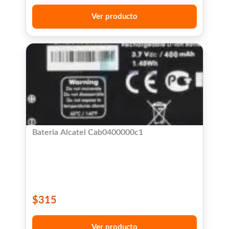
Ver producto
Bateria Alcatel Cab0400000c1
$
315
Ver producto