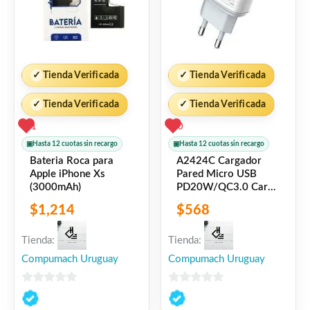
✓
Tienda Verificada
✓
Tienda Verificada
✓
Tienda Verificada
✓
Tienda Verificada
1
0
▣
Hasta 12 cuotas sin recargo
▣
Hasta 12 cuotas sin recargo
Bateria Roca para
A2424C Cargador
Apple iPhone Xs
Pared Micro USB
(3000mAh)
PD20W/QC3.0 Carga
R�pida Blanco
$
1,214
$
568
LDNIO
Tienda:
Tienda:
Compumach Uruguay
Compumach Uruguay
0
0
de
de