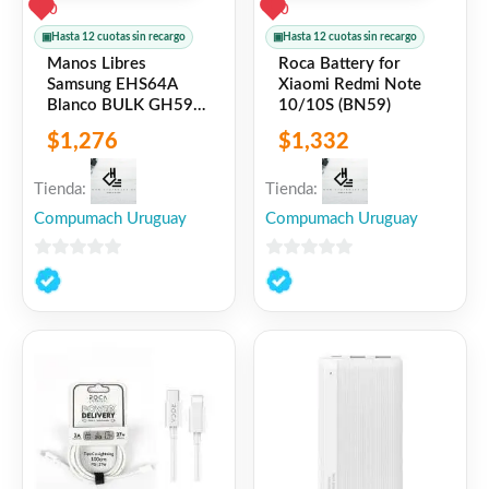
0
0
▣
Hasta 12 cuotas sin recargo
▣
Hasta 12 cuotas sin recargo
Manos Libres
Roca Battery for
Samsung EHS64A
Xiaomi Redmi Note
Blanco BULK GH59-
10/10S (BN59)
15163A Tipo C
$
1,276
$
1,332
Original
Tienda:
Tienda:
Compumach Uruguay
Compumach Uruguay
0
0
de
de
5
5