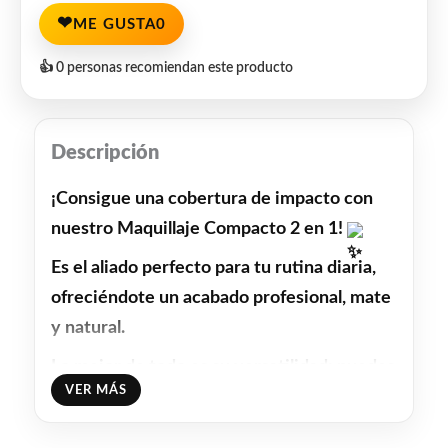
❤
ME GUSTA
0
👍 0 personas recomiendan este producto
Descripción
¡Consigue una cobertura de impacto con 
nuestro Maquillaje Compacto 2 en 1! 
Es el aliado perfecto para tu rutina diaria, 
ofreciéndote un acabado profesional, mate 
y natural.
Lo mejor de todo es su versatilidad: puedes 
VER MÁS
aplicarlo en seco para un acabado ligero o 
con esponja húmeda para una cobertura 