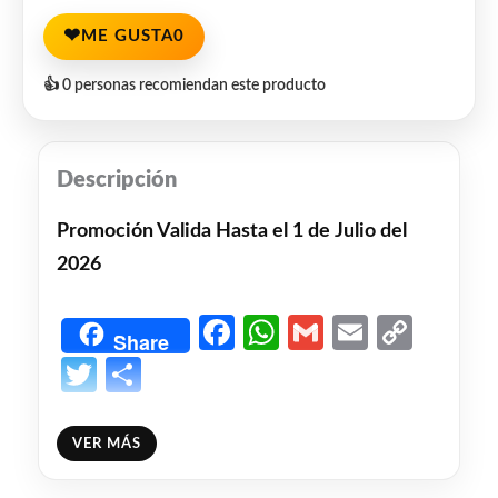
❤
ME GUSTA
0
👍 0 personas recomiendan este producto
Descripción
Promoción Valida Hasta el 1 de Julio del
2026
Facebook
WhatsApp
Gmail
Email
Copy
Share
Link
Twitter
Share
❤
ME GUSTA
0
VER MÁS
👍 0 personas recomiendan este producto