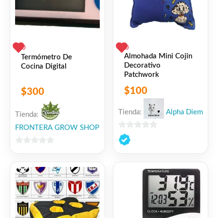
0
0
Almohada Mini Cojin
Termómetro De
Decorativo
Cocina Digital
Patchwork
$
100
$
300
Tienda:
Alpha Diem
Tienda:
FRONTERA GROW SHOP
0
de
0
5
de
5