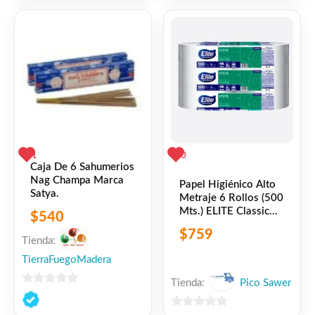
5
5
1
0
Caja De 6 Sahumerios
Nag Champa Marca
Papel Higiénico Alto
Satya.
Metraje 6 Rollos (500
Mts.) ELITE Classic
$
540
Eco
$
759
Tienda:
TierraFuegoMadera
Tienda:
Pico Sawer
0
de