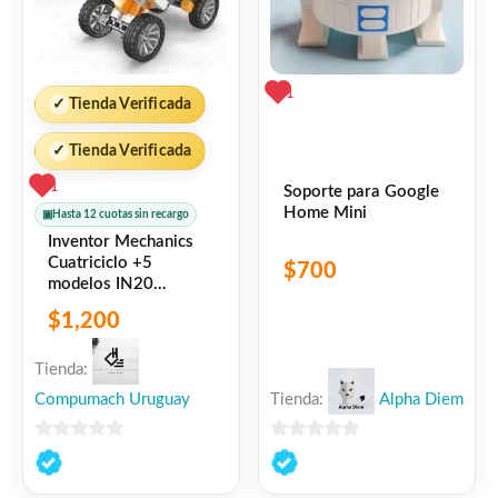
1
✓
Tienda Verificada
✓
Tienda Verificada
1
Soporte para Google
Home Mini
▣
Hasta 12 cuotas sin recargo
Inventor Mechanics
Cuatriciclo +5
$
700
modelos IN20
ENGINO
$
1,200
Tienda:
Compumach Uruguay
Tienda:
Alpha Diem
0
0
de
de