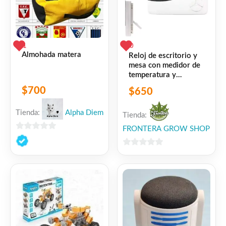
1
0
Almohada matera
Reloj de escritorio y
mesa con medidor de
temperatura y
humedad
$
700
$
650
Tienda:
Alpha Diem
Tienda:
FRONTERA GROW SHOP
0
de
0
5
de
5