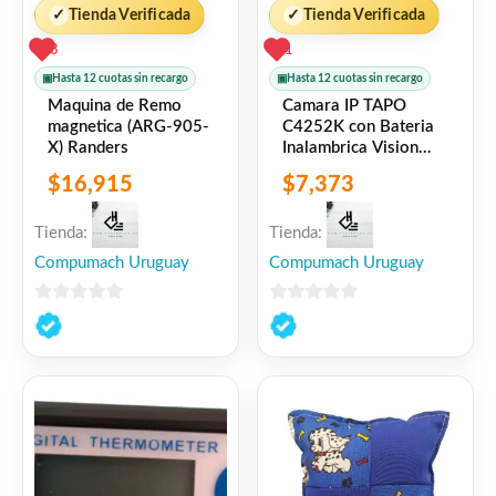
✓
Tienda Verificada
✓
Tienda Verificada
3
1
▣
Hasta 12 cuotas sin recargo
▣
Hasta 12 cuotas sin recargo
Maquina de Remo
Camara IP TAPO
magnetica (ARG-905-
C4252K con Bateria
X) Randers
Inalambrica Vision
Nocturna TP-LINK
$
16,915
$
7,373
Tienda:
Tienda:
Compumach Uruguay
Compumach Uruguay
0
0
de
de
5
5