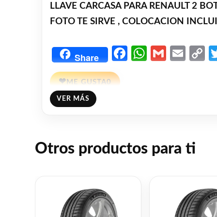
LLAVE CARCASA PARA RENAULT 2 BOTO
FOTO TE SIRVE , COLOCACION INCLU
Facebook
WhatsAp
Gmail
Emai
C
Share
L
❤
ME GUSTA
0
VER MÁS
👍 0 personas recomiendan este producto
Otros productos para ti