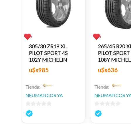
0
0
305/30 ZR19 XL
265/45 R20 X
PILOT SPORT 4S
PILOT SPORT
102Y MICHELIN
108Y MICHEL
u$s
985
u$s
636
Tienda:
Tienda:
NEUMATICOS YA
NEUMATICOS Y
0
0
de
de
5
5