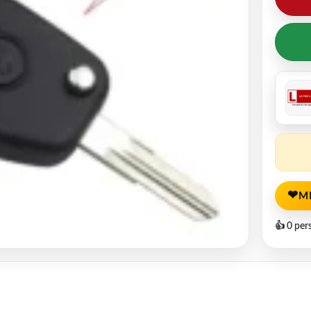
❤
M
👍 0 per