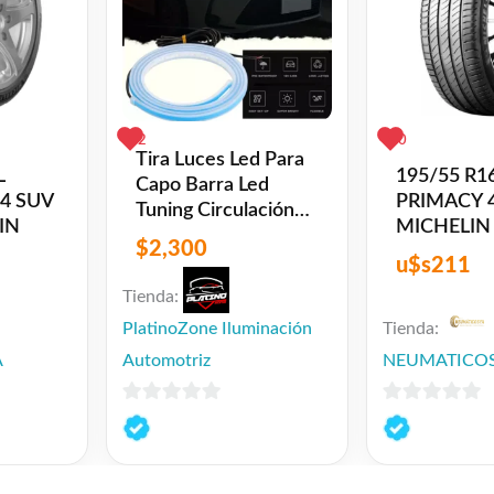
2
0
Tira Luces Led Para
L
195/55 R1
Capo Barra Led
 4 SUV
PRIMACY 
Tuning Circulación
IN
MICHELIN
Diurna
$
2,300
u$s
211
Tienda:
PlatinoZone Iluminación
Tienda:
A
Automotriz
NEUMATICOS
0
0
de
de
5
5