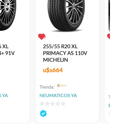
0
3
6 XL
255/55 R20 XL
Faros au
4+ 91V
PRIMACY AS 110V
MICHELIN
u$s
664
$
500
Tienda:
 YA
NEUMATICOS YA
Tienda:
Big Mount
0
de
0
5
de