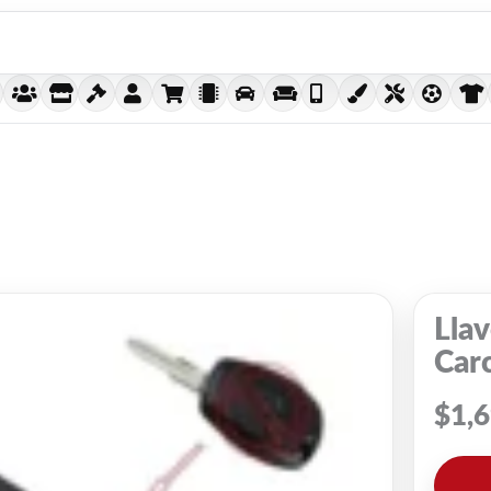
Llav
Carc
$
1,