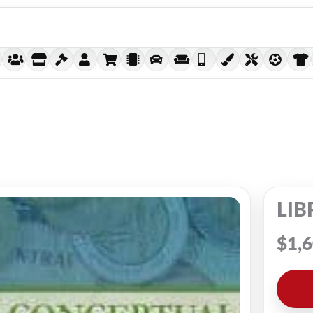
LIB
$
1,