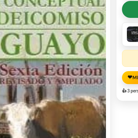
❤
M
👍 3 per