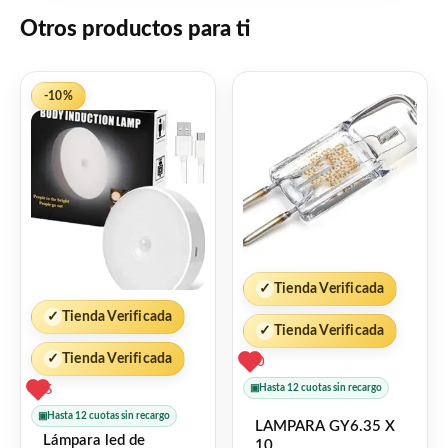
Otros productos para ti
❤
ME GUSTA
0
👍 0 personas recomiendan este producto
-10%
✓
Tienda Verificada
✓
Tienda Verificada
✓
Tienda Verificada
✓
Tienda Verificada
0
▣
Hasta 12 cuotas sin recargo
5
▣
Hasta 12 cuotas sin recargo
LAMPARA GY6.35 X
Lámpara led de
10