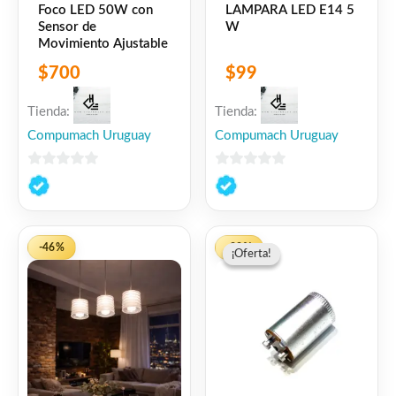
Foco LED 50W con
LAMPARA LED E14 5
Sensor de
W
Movimiento Ajustable
$
700
$
99
Tienda:
Tienda:
Compumach Uruguay
Compumach Uruguay
0
0
de
de
5
5
El
El
-46%
-33%
¡Oferta!
¡Oferta!
precio
precio
original
actual
era:
es:
$315.
$210.