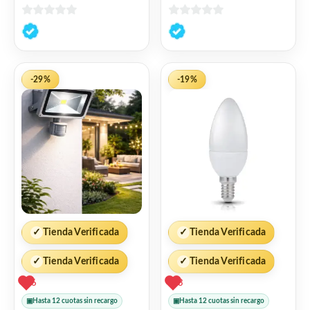
0
0
de
de
5
5
-29%
-19%
✓
Tienda Verificada
✓
Tienda Verificada
✓
Tienda Verificada
✓
Tienda Verificada
6
3
▣
Hasta 12 cuotas sin recargo
▣
Hasta 12 cuotas sin recargo