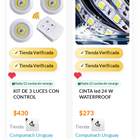
✓
Tienda Verificada
✓
Tienda Verificada
✓
Tienda Verificada
✓
Tienda Verificada
4
4
▣
Hasta 12 cuotas sin recargo
▣
Hasta 12 cuotas sin recargo
KIT DE 3 LUCES CON
CINTA led 24 W
CONTROL
WATERPROOF
$
430
$
273
Tienda:
Tienda:
Compumach Uruguay
Compumach Uruguay