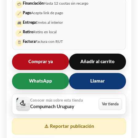
Financiación
Hasta 12 cuotas sin recargo
💳
Pago
Acepta link de pago
🔗
Entrega
Envíos al interior
🚚
Retiro
Retiro en local
📍
Factura
Factura con RUT
🧾
Comprar ya
Añadir al carrito
WhatsApp
Llamar
Compumach Uruguay
⚠️ Reportar publicación