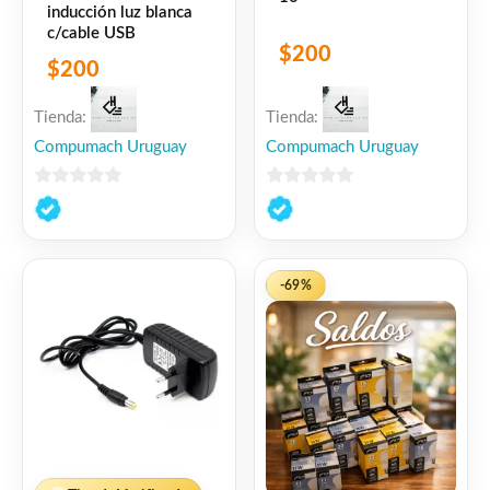
inducción luz blanca
c/cable USB
$
200
$
200
Tienda:
Tienda:
Compumach Uruguay
Compumach Uruguay
0
0
de
de
5
5
-69%