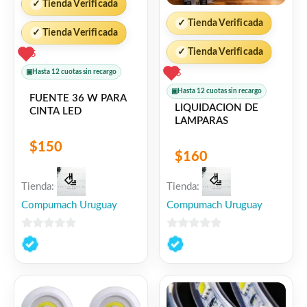
✓
Tienda Verificada
✓
Tienda Verificada
✓
Tienda Verificada
✓
Tienda Verificada
5
▣
Hasta 12 cuotas sin recargo
5
▣
Hasta 12 cuotas sin recargo
FUENTE 36 W PARA
LIQUIDACION DE
CINTA LED
LAMPARAS
$
150
$
160
Tienda:
Tienda:
Compumach Uruguay
Compumach Uruguay
0
0
de
de
5
5