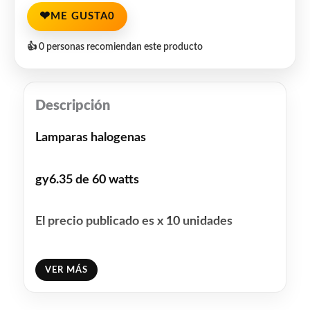
❤
ME GUSTA
0
👍 0 personas recomiendan este producto
Descripción
Lamparas halogenas
gy6.35 de 60 watts
El precio publicado es x 10 unidades
Facebook
WhatsApp
Gmail
Email
Copy
Share
VER MÁS
Link
Twitter
Share