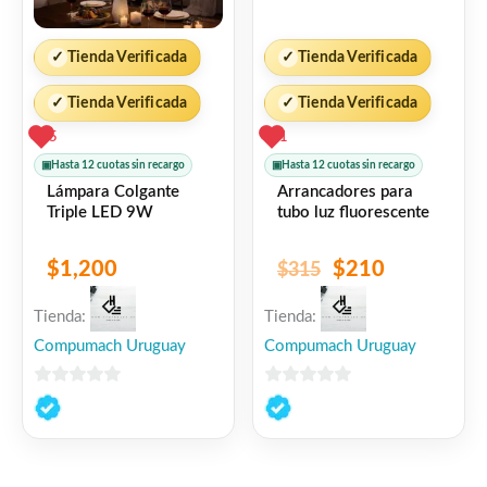
✓
Tienda Verificada
✓
Tienda Verificada
✓
Tienda Verificada
✓
Tienda Verificada
5
1
▣
Hasta 12 cuotas sin recargo
▣
Hasta 12 cuotas sin recargo
Lámpara Colgante
Arrancadores para
Triple LED 9W
tubo luz fluorescente
$
1,200
$
210
$
315
Tienda:
Tienda:
Compumach Uruguay
Compumach Uruguay
0
0
de
de
5
5