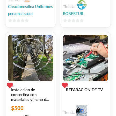
Tienda:
Creacionesdina Uniformes
ROBERTUR
personalizados
0
0
de
de
5
5
1
1
Instalacion de
REPARACION DE TV
concertina con
materiales y mano de
obra
$
500
Tienda: