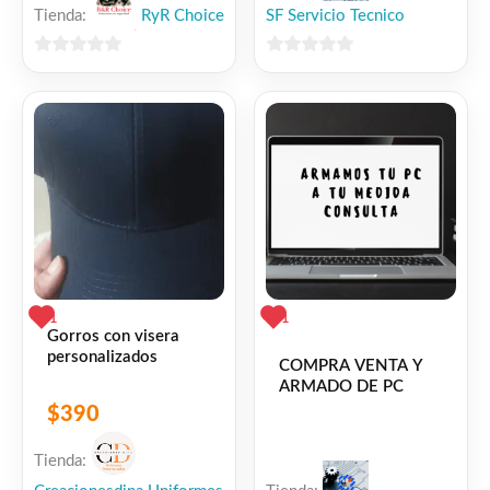
Tienda:
RyR Choice
SF Servicio Tecnico
0
0
de
de
5
5
1
1
Gorros con visera
personalizados
COMPRA VENTA Y
ARMADO DE PC
$
390
Tienda: