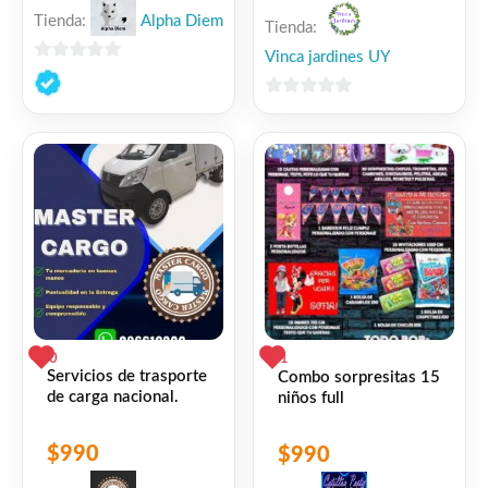
Tienda:
Alpha Diem
Tienda:
Vinca jardines UY
0
de
0
5
de
5
0
1
Servicios de trasporte
Combo sorpresitas 15
de carga nacional.
niños full
$
990
$
990