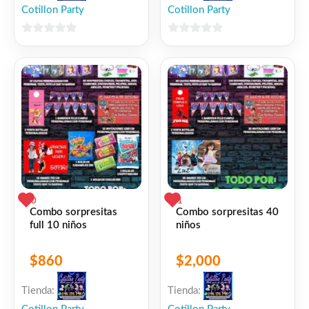
Cotillon Party
Cotillon Party
0
0
de
de
5
5
0
1
Combo sorpresitas
Combo sorpresitas 40
full 10 niños
niños
$
860
$
2,000
Tienda:
Tienda: