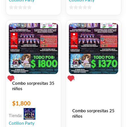
Cotillon Party
Cotillon Party
0
0
de
de
5
5
1
1
Combo sorpresitas 35
niños
$
1,800
Combo sorpresitas 25
Tienda:
niños
Cotillon Party