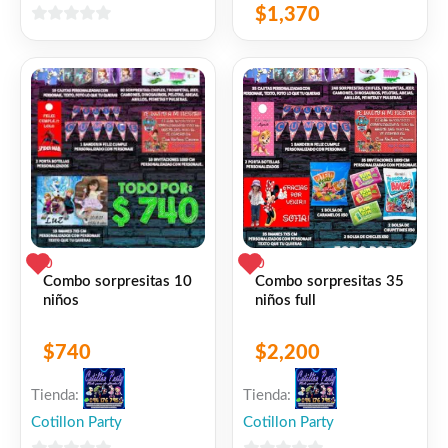
$
1,370
0
de
5
0
0
Combo sorpresitas 10
Combo sorpresitas 35
niños
niños full
$
740
$
2,200
Tienda:
Tienda:
Cotillon Party
Cotillon Party