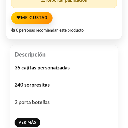
⚠️ Reportar publicación
❤
ME GUSTA
0
👍 0 personas recomiendan este producto
Descripción
35 cajitas personaizadas
240 sorpresitas
2 porta botellas
1 banderin feliz cumple personalizado
VER MÁS