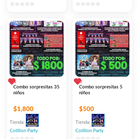
0
0
de
de
5
5
1
0
Combo sorpresitas 35
Combo sorpresitas 5
niños
niños
$
1,800
$
500
Tienda:
Tienda:
Cotillon Party
Cotillon Party