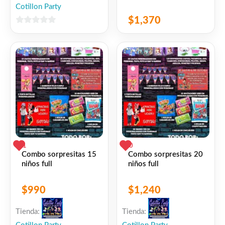
Cotillon Party
$
1,370
0
de
5
1
0
Combo sorpresitas 15
Combo sorpresitas 20
niños full
niños full
$
990
$
1,240
Tienda:
Tienda: