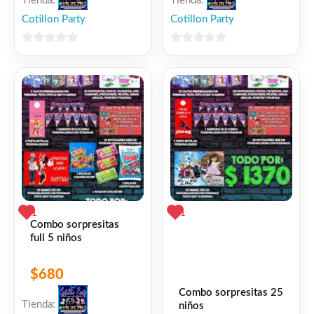
Tienda:
Tienda:
Cotillon Party
Cotillon Party
❤
ME GUSTA
0
0
0
👍 0 personas recomiendan este producto
de
de
5
5
1
1
Combo sorpresitas
full 5 niños
$
680
Combo sorpresitas 25
Tienda:
niños