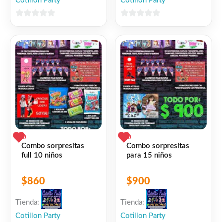
Cotillon Party
Cotillon Party
0
0
de
de
5
5
0
0
Combo sorpresitas
Combo sorpresitas
full 10 niños
para 15 niños
$
860
$
900
Tienda:
Tienda:
Cotillon Party
Cotillon Party