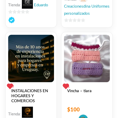
Tienda:
Eduardo
Creacionesdina Uniformes
personalizados
0
de
0
5
de
5
0
1
Vincha – tiara
INSTALACIONES EN
HOGARES Y
COMERCIOS
$
100
Tienda: