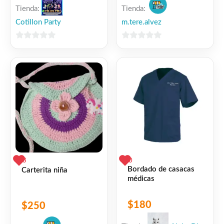
Tienda:
Tienda:
Cotillon Party
m.tere.alvez
0
0
de
de
5
5
3
0
Bordado de casacas
Carterita niña
médicas
$
180
$
250