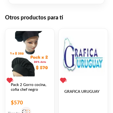
Facebook
WhatsApp
Gmail
Email
Copy
Share
Link
Twitter
Share
Otros productos para ti
❤
ME GUSTA
2
👍 2 personas recomiendan este producto
0
0
Pack 2 Gorro cocina,
cofia chef negro
GRAFICA URUGUAY
$
570