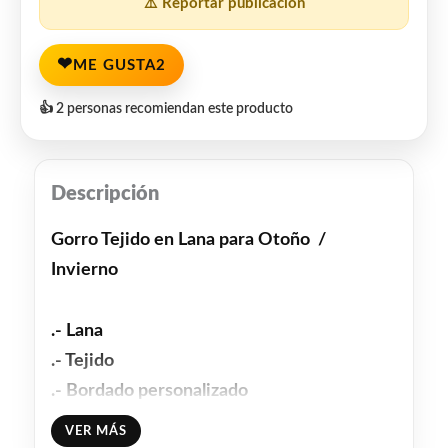
⚠️ Reportar publicación
❤
ME GUSTA
2
👍 2 personas recomiendan este producto
Descripción
Gorro Tejido en Lana para Otoño /
Invierno
.- Lana
.- Tejido
.- Bordado personalizado
.- Talla Única
VER MÁS