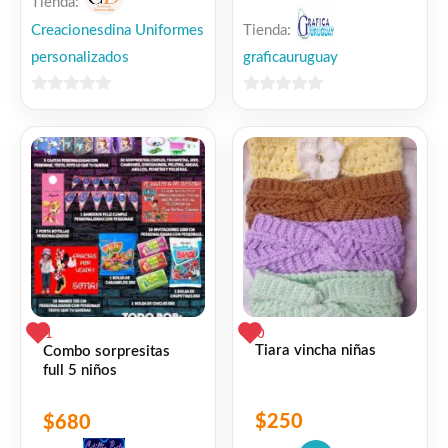
Tienda:
Tienda:
Creacionesdina Uniformes
graficauruguay
personalizados
0
0
de
de
5
5
1
0
Tiara vincha niñas
Combo sorpresitas
full 5 niños
$
250
$
680