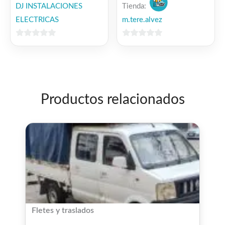
DJ INSTALACIONES
Tienda:
ELECTRICAS
m.tere.alvez
0
0
de
de
5
5
Productos relacionados
Fletes y traslados