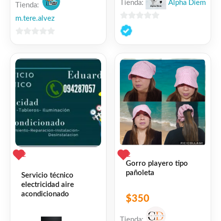
Tienda:
Alpha Diem
Tienda:
m.tere.alvez
0
de
0
5
de
5
2
2
Gorro playero tipo
pañoleta
Servicio técnico
electricidad aire
acondicionado
$
350
Tienda: