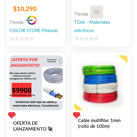
$
10,290
Tienda:
Tienda:
TOIA - Materiales
COLOR STORE Pinturas
eléctricos
0
0
de
de
5
5
0
1
Cable mulitfilar 1mm
OFERTA DE
(rollo de 100m)
LANZAMIENTO 🚀