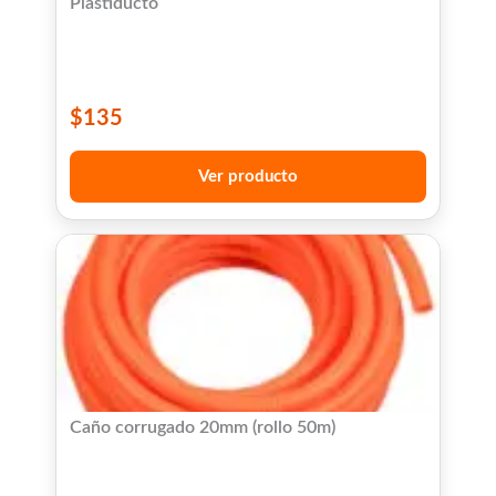
Plastiducto
$
135
Ver producto
Caño corrugado 20mm (rollo 50m)