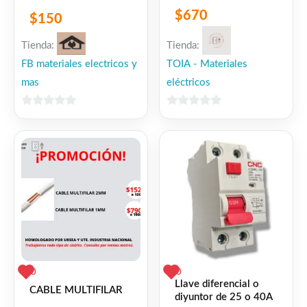
$
670
$
150
Tienda:
Tienda:
FB materiales electricos y
TOIA - Materiales
mas
eléctricos
0
0
de
de
5
5
0
0
Llave diferencial o
CABLE MULTIFILAR
diyuntor de 25 o 40A