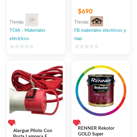
$
690
Tienda:
Tienda:
TOIA - Materiales
FB materiales electricos y
eléctricos
mas
0
0
de
de
5
5
1
0
RENNER Rekolor
Alargue Piloto Con
GOLD Super
Porta Lampara E