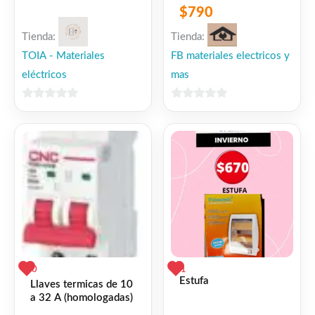
$
790
Tienda:
Tienda:
TOIA - Materiales
FB materiales electricos y
eléctricos
mas
0
0
de
de
5
5
0
1
Estufa
Llaves termicas de 10
a 32 A (homologadas)