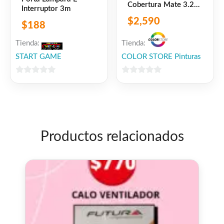
Cobertura Mate 3.2
Interruptor 3m
litros
$
2,590
$
188
Tienda:
Tienda:
START GAME
COLOR STORE Pinturas
0
0
de
de
5
5
Productos relacionados