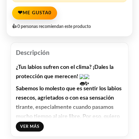
❤
ME GUSTA
0
👍 0 personas recomiendan este producto
Descripción
¿Tus labios sufren con el clima? ¡Dales la 
protección que merecen! 
Sabemos lo molesto que es sentir los labios 
resecos, agrietados o con esa sensación 
tirante, especialmente cuando pasamos 
mucho tiempo al aire libre. Por eso, quiero 
recomendarte la Terapia Labial de 
VER MÁS
Caléndula de Just.