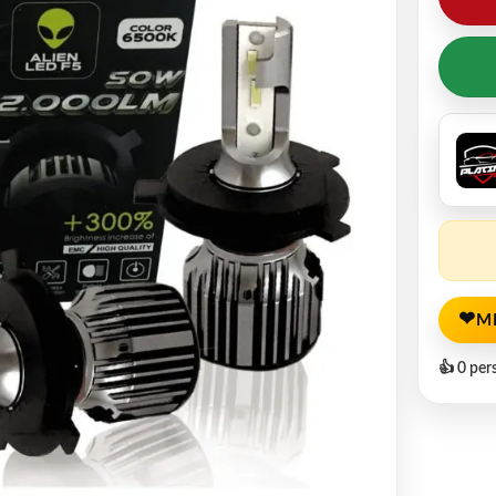
❤
M
👍 0 per