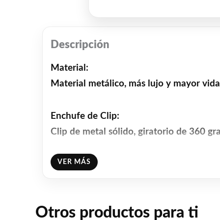
Descripción
Material:
Material metálico, más lujo y mayor vida 
Enchufe de Clip:
Clip de metal sólido, giratorio de 360 gr
VER MÁS
Fácil instalación:
El material y diseño de aluminio todo en u
Reemplazo directo Plug and Play en 20 
Otros productos para ti
Para algunos coches, ajuste del adaptad