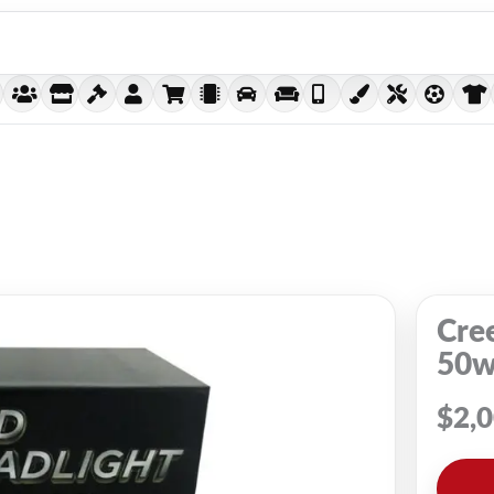
Cre
50w
$
2,