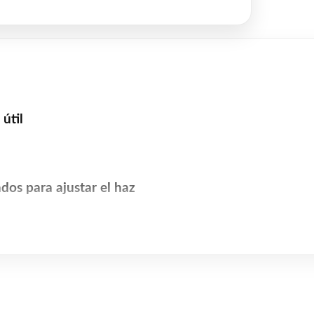
útil
ados para ajustar el haz
no facilita la instalación.
minutos.
or para obtener un haz de luz adecuado.