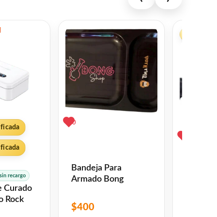
-33%
 iluminación de mucho tiempo.
¡Oferta!
¡Oferta!
0
ificada
0
ificada
Bandeja Para
Electro
sin recargo
Armado Bong
Para Wh
e Curado
Q966gu
o Rock
$
400
$
1,550