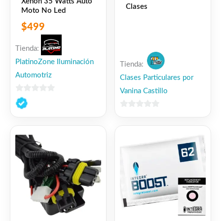
Xenon 35 Watts Auto
Clases
Moto No Led
$
499
Tienda:
PlatinoZone Iluminación
Tienda:
Automotriz
Clases Particulares por
Vanina Castillo
0
de
0
5
de
5