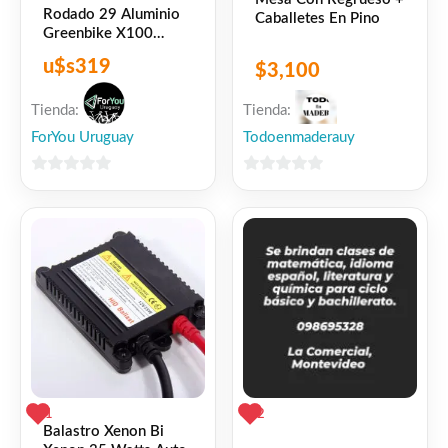
Rodado 29 Aluminio
Caballetes En Pino
Greenbike X100
Negra Roja
u$s
319
$
3,100
Tienda:
Tienda:
ForYou Uruguay
Todoenmaderauy
0
0
de
de
5
5
1
2
Balastro Xenon Bi