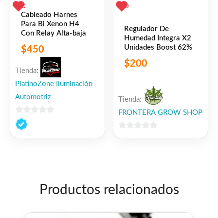
0
0
Cableado Harnes
Para Bi Xenon H4
Regulador De
Con Relay Alta-baja
Humedad Integra X2
Unidades Boost 62%
$
450
$
200
Tienda:
PlatinoZone Iluminación
Automotriz
Tienda:
FRONTERA GROW SHOP
0
de
0
5
de
5
Productos relacionados