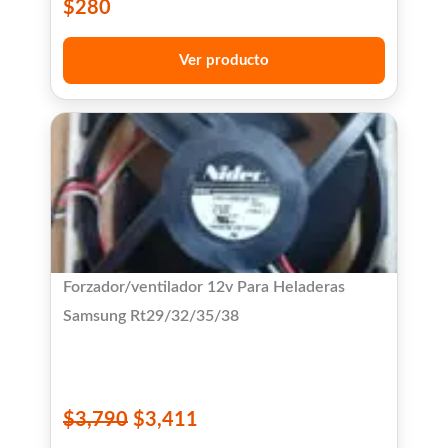
$
280
Ver producto
Forzador/ventilador 12v Para Heladeras
Samsung Rt29/32/35/38
$
3,790
$
3,411