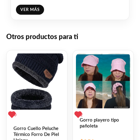
VER MÁS
Otros productos para ti
0
2
Gorro playero tipo
pañoleta
Gorro Cuello Peluche
🇺🇾 La estructura de empeine envolvente
Térmico Forro De Piel