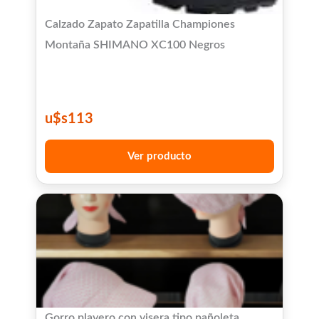
Calzado Zapato Zapatilla Championes
Montaña SHIMANO XC100 Negros
u$s
113
Ver producto
Gorro playero con visera tipo pañoleta