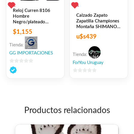
2
1
Reloj Curren 8106
Calzado Zapato
Hombre
Zapatilla Championes
Negro/plateado
Montaña SHIMANO
Cuarzo Analógico
$
1,155
XC901 Negro
u$s
439
Tienda:
GG IMPORTACIONES
Tienda:
ForYou Uruguay
0
de
0
5
de
5
Productos relacionados