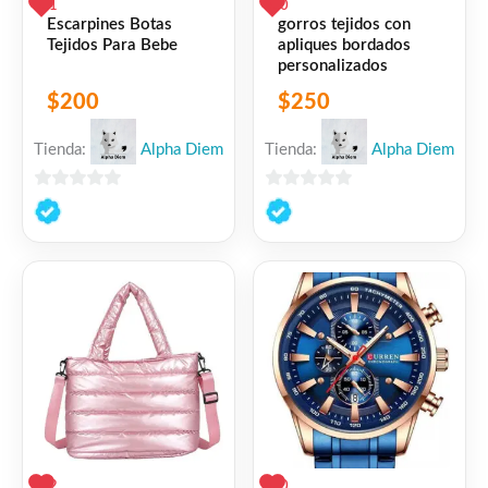
1
0
Escarpines Botas
gorros tejidos con
Tejidos Para Bebe
apliques bordados
personalizados
$
200
$
250
Tienda:
Alpha Diem
Tienda:
Alpha Diem
0
0
de
de
5
5
2
0