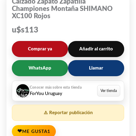
Calzado Zapato Zapatilla
Championes Montaña SHIMANO
XC100 Rojos
u$s
113
Comprar ya
Añadir al carrito
WhatsApp
Llamar
ForYou Uruguay
⚠️ Reportar publicación
❤
ME GUSTA
1