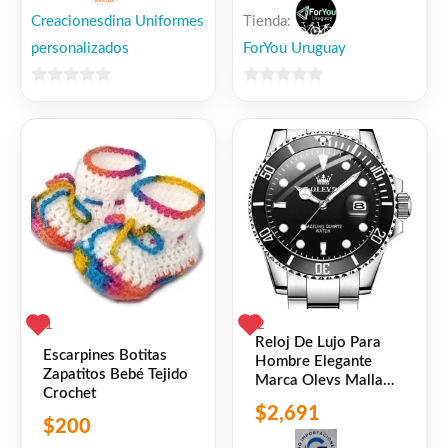
Enviamos a todo el país 🚛
Tienda:
Creacionesdina Uniformes
.
ForYou Uruguay
personalizados
E-MAIL ventas@foryou.com.uy
.
0
0
de
de
WhatsApp 094390946 📱
5
5
Facebook
WhatsApp
Gmail
Email
Copy
Share
Link
Twitter
Share
❤
ME GUSTA
1
1
2
👍 1 persona recomienda este producto
Reloj De Lujo Para
Escarpines Botitas
Hombre Elegante
Zapatitos Bebé Tejido
Marca Olevs Malla
Crochet
Acero Plateado Con
$
2,691
Dorado Negro Negro
$
200