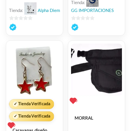
Tienda:
Tienda:
Alpha Diem
GG IMPORTACIONES
0
0
de
de
5
5
0
✓
Tienda Verificada
✓
Tienda Verificada
MORRAL
0
Caravanas diseño