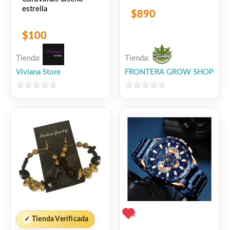
estrella
$
890
$
100
Tienda:
Tienda:
Viviana Store
FRONTERA GROW SHOP
0
0
de
de
5
5
2
✓
Tienda Verificada