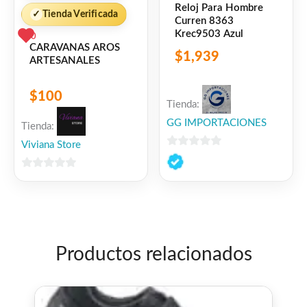
Reloj Para Hombre
✓
Tienda Verificada
Curren 8363
Krec9503 Azul
0
CARAVANAS AROS
$
1,939
ARTESANALES
$
100
Tienda:
GG IMPORTACIONES
Tienda:
Viviana Store
0
de
0
5
de
5
Productos relacionados