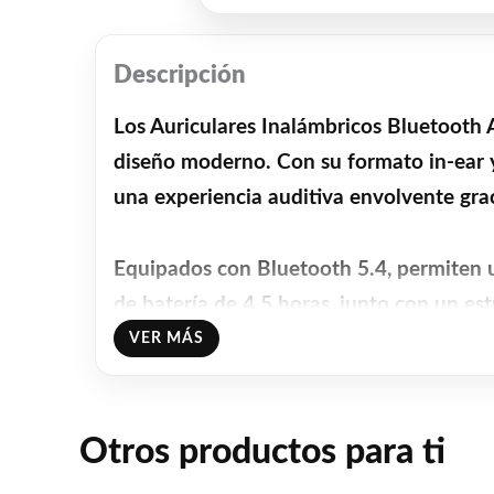
Descripción
Los Auriculares Inalámbricos Bluetooth 
diseño moderno. Con su formato in-ear y 
una experiencia auditiva envolvente grac
Equipados con Bluetooth 5.4, permiten u
de batería de 4.5 horas, junto con un e
interrupciones. Además, el tiempo de car
VER MÁS
estén listos para usar.
Otros productos para ti
Los A9Pro son ideales para gamers, ya 
claridad. Su clasificación IPX6 los hace 