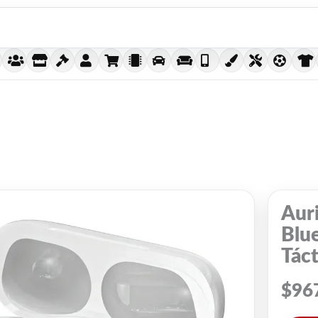
Auri
Blu
Táct
$
96