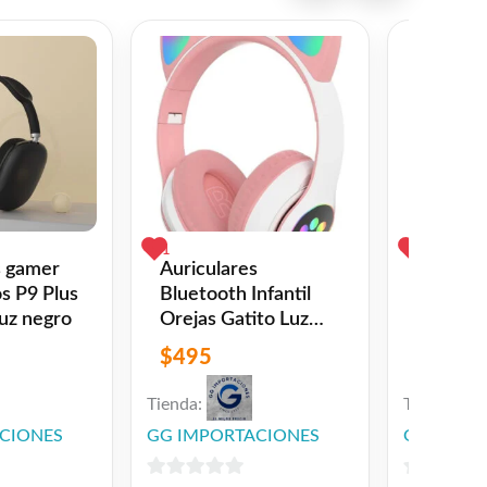
amadas, estos auriculares se adaptan a tu
co asegura un ajuste cómodo durante
nde encontrarás una amplia variedad de
1
1
cha y ahorra!
s gamer
Auriculares
Auricul
s P9 Plus
Bluetooth Infantil
Bluetoot
luz negro
Orejas Gatito Luz
Gato Go
Rgb Colores
Catbass
$
495
$
555
Tienda:
Tienda:
CIONES
GG IMPORTACIONES
GG IMPO