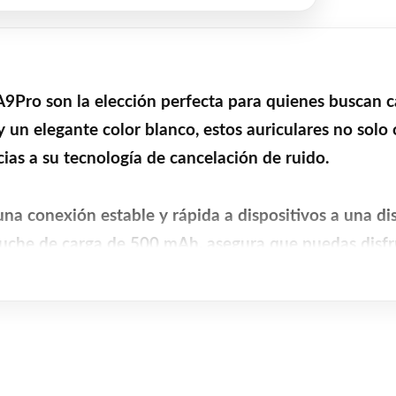
A9Pro son la elección perfecta para quienes buscan 
un elegante color blanco, estos auriculares no solo o
ias a su tecnología de cancelación de ruido.
na conexión estable y rápida a dispositivos a una di
stuche de carga de 500 mAh, asegura que puedas disfr
ga de solo 1 hora para los auriculares y 1.5 horas pa
que cuentan con un micrófono integrado que permite 
resistentes al agua y al polvo, lo que los convierte e