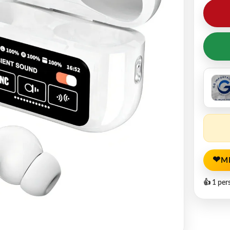
❤
M
👍 1 per