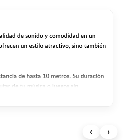
calidad de sonido y comodidad en un
frecen un estilo atractivo, sino también
stancia de hasta 10 metros. Su duración
utar de tu música o juegos sin
ra el estuche garantiza que siempre
realizar llamadas y comunicarse con
‹
›
n compañeros perfectos para actividades al