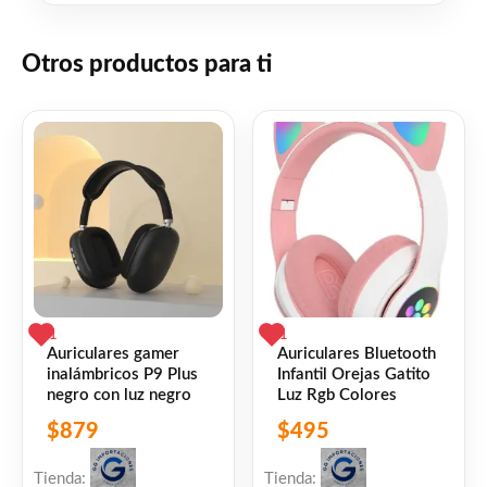
Como auriculares, puedes escuchar tu
música favorita, atender llamadas y jugar
Otros productos para ti
en línea sin perder ningún detalle.
Facebook
WhatsApp
Gmail
Email
Copy
Share
Link
Twitter
Share
❤
ME GUSTA
0
👍 0 personas recomiendan este producto
1
1
Auriculares gamer
Auriculares Bluetooth
inalámbricos P9 Plus
Infantil Orejas Gatito
negro con luz negro
Luz Rgb Colores
$
879
$
495
Tienda:
Tienda: