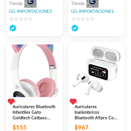
Tienda:
Tienda:
GG IMPORTACIONES
GG IMPORTACIONES
0
0
de
de
5
5
1
1
Auriculares Bluetooth
Auriculares
Infantiles Gato
Inalámbricos
Goldtech Catbass
Bluetooth A9pro Con
Color Rosa
Pantalla Táctil
$
555
$
967