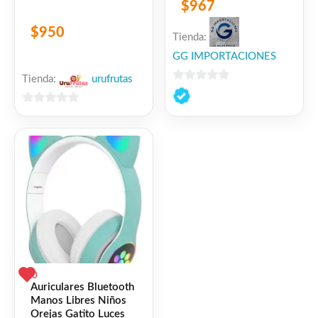
$
967
Compatible con
iPhone Android
$
950
Tienda:
GG IMPORTACIONES
Tienda:
urufrutas
0
de
0
5
de
5
0
Auriculares Bluetooth
Manos Libres Niños
Orejas Gatito Luces