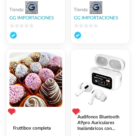
Tienda:
Tienda:
GG IMPORTACIONES
GG IMPORTACIONES
0
0
de
de
5
5
2
0
Audifonos Bluetooth
A9pro Auriculares
Fruttibox completa
Inalámbricos con
Pantalla Táctil