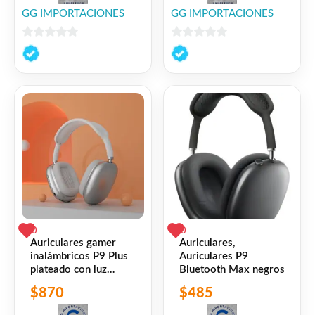
GG IMPORTACIONES
GG IMPORTACIONES
0
0
de
de
5
5
0
0
Auriculares gamer
Auriculares,
inalámbricos P9 Plus
Auriculares P9
plateado con luz
Bluetooth Max negros
plateado
$
870
$
485